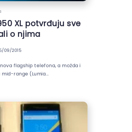
s
950 XL potvrđuju sve
li o njima
5/09/2015
nova flagship telefona, a možda i
 mid-range (Lumia...