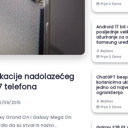
Prije 2 Dana
Android 17 bit
posljednje vel
ažuriranje za 
Samsung uređ
Bajtbox
Prije 2 Dana
i
kacije nadolazećeg
ChatGPT besp
korisnicima uk
 telefona
jedno od najv
ograničenja
Bajtbox
6/09/2015
Prije 2 Dana
xy Grand On i Galaxy Mega On
o da su stvarni nazivi...
Galaxy S26 FE 