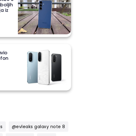
boljih
a iz
vio
lefon
m
ks
@evleaks galaxy note 8