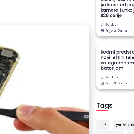
jednom od naj
kamera funkcij
S26 serije
Bajtbox
Prije 2 Dana
Redmi predsta
novi jeftini te
sa ogromno
baterijom
Bajtbox
Prije 3 Dana
Tags
. J7
@evlea