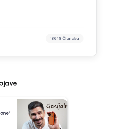
18648 Članaka
objave
hone”