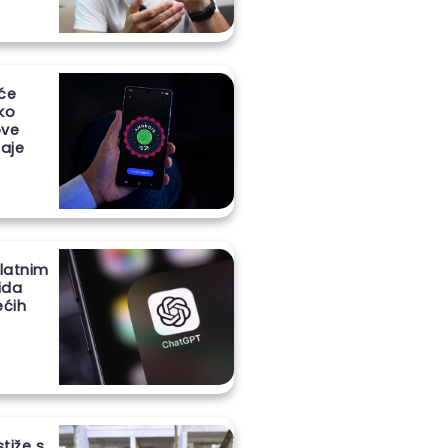
 će
iko
ove
aje
latnim
ida
ećih
stiže s