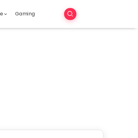
še
Gaming