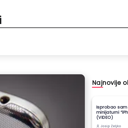
i
Najnovije 
Isprobao sam
minijaturni “iP
(VIDEO)
Josip Zeljko