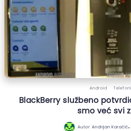
Android
Telefon
BlackBerry službeno potvrdi
smo već svi z
Autor
Andrijan Karačić