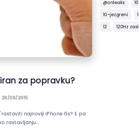
@onleaks
10
10-jezgreni
12
120Hz zas
ciran za popravku?
26/09/2015
rastaviti najnoviji iPhone 6s? E pa
o rastavljanju...