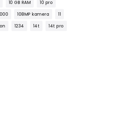
10 GB RAM
10 pro
1000
108MP kamera
11
lon
1234
14t
14t pro