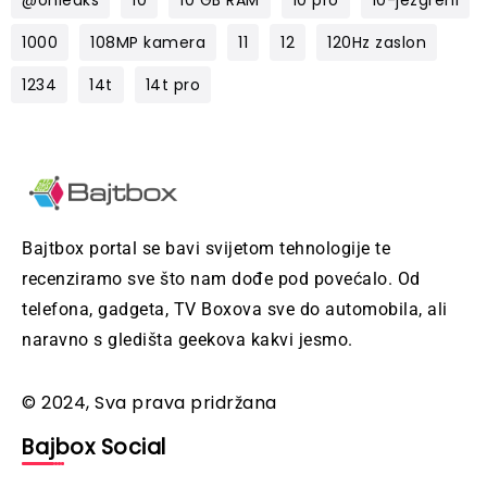
@onleaks
10
10 GB RAM
10 pro
10-jezgreni
1000
108MP kamera
11
12
120Hz zaslon
1234
14t
14t pro
Bajtbox portal se bavi svijetom tehnologije te
recenziramo sve što nam dođe pod povećalo. Od
telefona, gadgeta, TV Boxova sve do automobila, ali
naravno s gledišta geekova kakvi jesmo.
© 2024, Sva prava pridržana
Bajbox Social