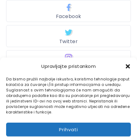
Facebook
Twitter
Instagram
Upravljajte pristankom
Da bismo pružili najbolje iskustvo, koristimo tehnologije poput
kolačića za čuvanje i/ili pristup informacijama o uređaju.
Suglasnost s ovim tehnologijama će nam omogućiti da
Bajtbox
obrađujemo podatke kao što su ponašanje pri pregledavanju
ili jedinstveni ID-ovi na ovoj web stranici. Nepristanak ili
Linkovi
Bajtbox koristi
povlačenje suglasnosti može negativno utjecati na određene
karakteristike i funkcije.
Globalhost
hosting
Kontaktirajte nas
usluge.
Prihvati
Impressum