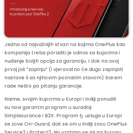
Jedna od najvažnijih stvari na kojima OnePlus kao
kompanija treba poraditi je odnos sa kupcima i
nuđenje boljih opcija za garanciju. I dok na ovoj
prvoj još “zapinju” (i vjerovatno će dugo zapinjati
nastave li sa njihovim poznatim stavom) barem
rade nešto po pitanju garancije.
Naime, svojim kupcima u Europi i Indiji ponudili
su novi garantni program u suradnji
Simplesurance i B2X. Program tj. usluga u Europi
se zove On-Guard, dok se oni u Indiji zovu OnePlus
Service2 i Protect2. No vratimo se mi na Europu.