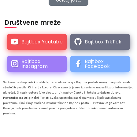
Društvene mreže
Bajtbox Youtube
Bajtbox TikTok
Bajtbox
Bajtbox
Instagram
Facebook
Svi korisnici koji žele koristiti ili prenositi sadržaj s Bajtbox portala moraju se pridržavati
sljedećih pravila:
Citiranje Izvora
: Obavezno je jasno i precizno navesti izvor informacija,
uključujući naziv autora (ako dostupno), naslov članka ili teksta te datum objave.
Poveznica na Originalni Tekst
: Svaka upotreba sadržaja mora uključivati aktivnu
poveznicu (link) koja vodi na izvorni tekst na Bajtbox portalu.
Pravna Odgovornost
:
Kršenje ovih pravila može imati pravne posljedice sukladno zakonima o autorskim
pravima.