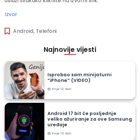
usluzi svakako kliknite na izvorni link.
Izvor
Android
,
Telefoni
Najnovije vijesti
Isprobao sam minijaturni
“iPhone” (VIDEO)
Prije 12 Sati
Android 17 bit će posljednje
veliko ažuriranje za ove Samsung
uređaje
Prije 13 Sati