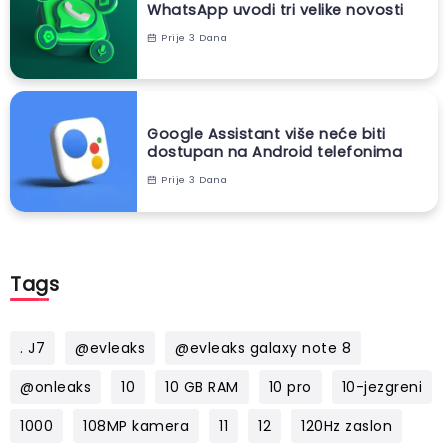
WhatsApp uvodi tri velike novosti
Prije 3 Dana
Google Assistant više neće biti
dostupan na Android telefonima
Prije 3 Dana
Tags
. J7
@evleaks
@evleaks galaxy note 8
@onleaks
10
10 GB RAM
10 pro
10-jezgreni
1000
108MP kamera
11
12
120Hz zaslon