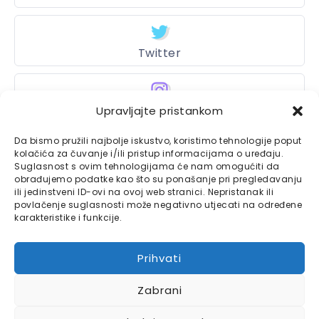
Twitter
Instagram
Upravljajte pristankom
Da bismo pružili najbolje iskustvo, koristimo tehnologije poput
kolačića za čuvanje i/ili pristup informacijama o uređaju.
Suglasnost s ovim tehnologijama će nam omogućiti da
Bajtbox
obrađujemo podatke kao što su ponašanje pri pregledavanju
ili jedinstveni ID-ovi na ovoj web stranici. Nepristanak ili
Linkovi
Bajtbox koristi
povlačenje suglasnosti može negativno utjecati na određene
karakteristike i funkcije.
Globalhost
hosting
Kontaktirajte nas
usluge.
Prihvati
Impressum
Zabrani
Pravila o privatnosti