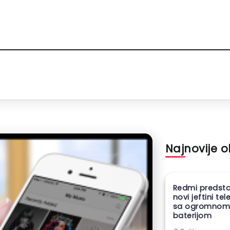
Najnovije 
Redmi predsta
novi jeftini te
sa ogromno
baterijom