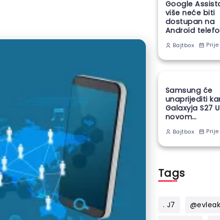
Google Assist
više neće biti
dostupan na
Android telef
Prije
Bajtbox
Samsung će
unaprijediti k
Galaxyja S27 U
novom
proizvodnom
Prije
Bajtbox
tehnikom
Tags
. J7
@evlea