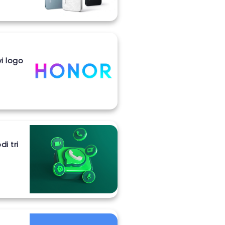
vi logo
i tri