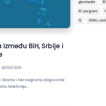
@onleaks
10
10-jezgreni
12
120Hz zas
između BiH, Srbije i
e
29/06/2015
ja i Bosna i Hercegovina dogovorile
nu telefoniju...