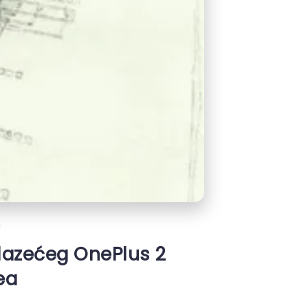
i
olazećeg OnePlus 2
ea