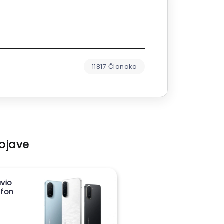
11817 Članaka
objave
vio
lefon
m