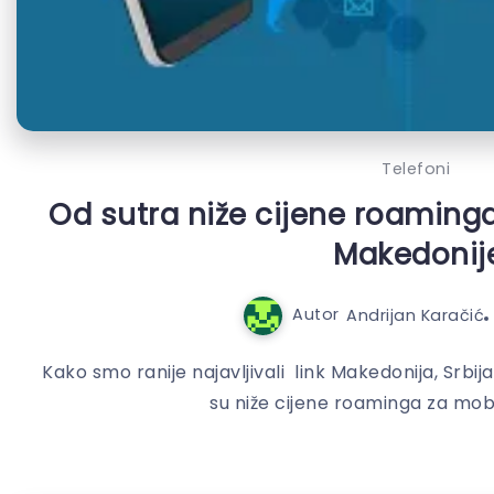
Telefoni
Od sutra niže cijene roaminga 
Makedonij
Autor
Andrijan Karačić
Kako smo ranije najavljivali link Makedonija, Srbi
su niže cijene roaminga za mobil