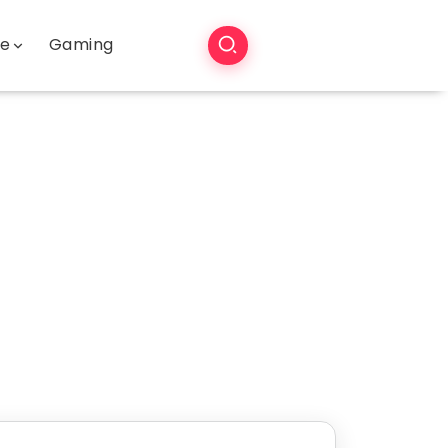
še
Gaming