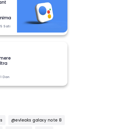
ant
onima
 5 Sati
amere
ltra
 1 Dan
ks
@evleaks galaxy note 8