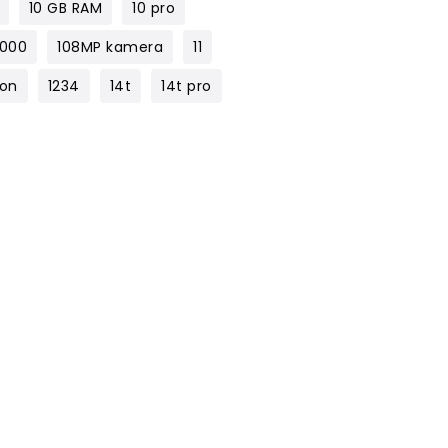
10 GB RAM
10 pro
1000
108MP kamera
11
lon
1234
14t
14t pro