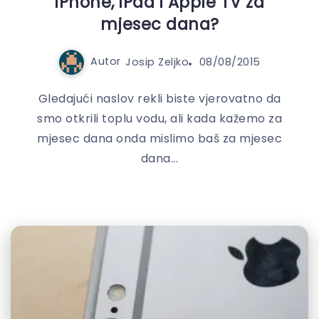
iPhone, iPad i Apple TV za
mjesec dana?
Autor
Josip Zeljko
08/08/2015
Gledajući naslov rekli biste vjerovatno da
smo otkrili toplu vodu, ali kada kažemo za
mjesec dana onda mislimo baš za mjesec
dana...