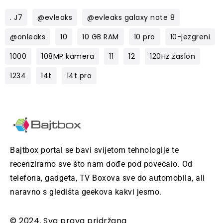
. J7
@evleaks
@evleaks galaxy note 8
@onleaks
10
10 GB RAM
10 pro
10-jezgreni
1000
108MP kamera
11
12
120Hz zaslon
1234
14t
14t pro
Bajtbox portal se bavi svijetom tehnologije te
recenziramo sve što nam dođe pod povećalo. Od
telefona, gadgeta, TV Boxova sve do automobila, ali
naravno s gledišta geekova kakvi jesmo.
© 2024, Sva prava pridržana