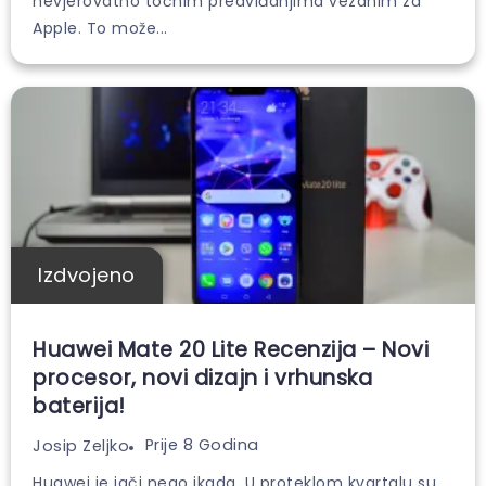
nevjerovatno točnim predviđanjima vezanim za
Apple. To može...
Izdvojeno
Huawei Mate 20 Lite Recenzija – Novi
procesor, novi dizajn i vrhunska
baterija!
Prije 8 Godina
Josip Zeljko
Huawei je jači nego ikada. U proteklom kvartalu su