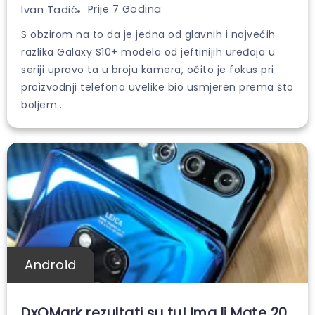
Prije 7 Godina
Ivan Tadić
S obzirom na to da je jedna od glavnih i najvećih
razlika Galaxy S10+ modela od jeftinijih uređaja u
seriji upravo ta u broju kamera, očito je fokus pri
proizvodnji telefona uvelike bio usmjeren prema što
boljem...
Android
DxOMark rezultati su tu! Ima li Mate 20