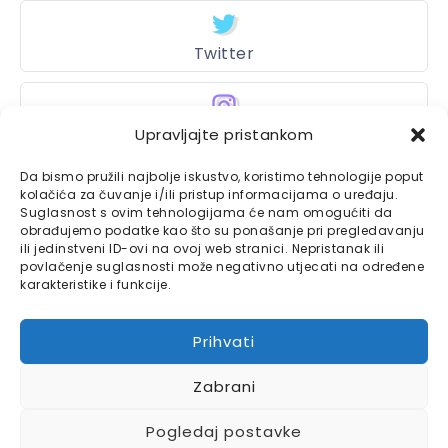
Twitter
Instagram
Upravljajte pristankom
Da bismo pružili najbolje iskustvo, koristimo tehnologije poput
kolačića za čuvanje i/ili pristup informacijama o uređaju.
Suglasnost s ovim tehnologijama će nam omogućiti da
Bajtbox
obrađujemo podatke kao što su ponašanje pri pregledavanju
ili jedinstveni ID-ovi na ovoj web stranici. Nepristanak ili
Linkovi
Bajtbox koristi
povlačenje suglasnosti može negativno utjecati na određene
karakteristike i funkcije.
Globalhost
hosting
Kontaktirajte nas
usluge.
Prihvati
Impressum
Zabrani
Pravila o privatnosti
Pogledaj postavke