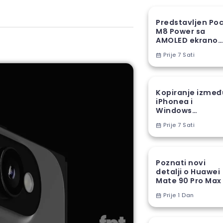
Predstavljen Po
M8 Power sa
AMOLED ekranom
8000 mAh
Prije 7 Sati
baterijom
Kopiranje izmeđ
iPhonea i
Windows
računara stiže u
Prije 7 Sati
EU
Poznati novi
detalji o Huawei
Mate 90 Pro Max
Prije 1 Dan