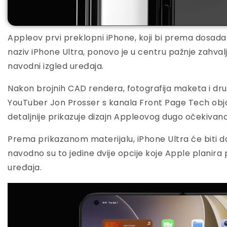
Appleov prvi preklopni iPhone, koji bi prema dosad
naziv iPhone Ultra, ponovo je u centru pažnje zahvalj
navodni izgled uređaja.
Nakon brojnih CAD rendera, fotografija maketa i drug
YouTuber Jon Prosser s kanala Front Page Tech obja
detaljnije prikazuje dizajn Appleovog dugo očekivan
Prema prikazanom materijalu, iPhone Ultra će biti dost
navodno su to jedine dvije opcije koje Apple planira 
uređaja.