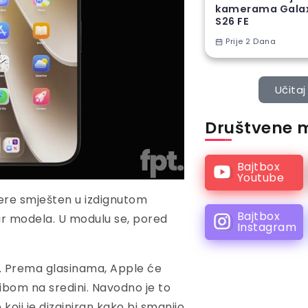
kamerama Gala
S26 FE
Prije 2 Dana
Učitaj 
Društvene 
Bajtbox
Youtube
ere smješten u izdignutom
Bajtbox
ir modela. U modulu se, pored
Instagram
an. Prema glasinama, Apple će
gibom na sredini. Navodno je to
i je dizajniran kako bi smanjio