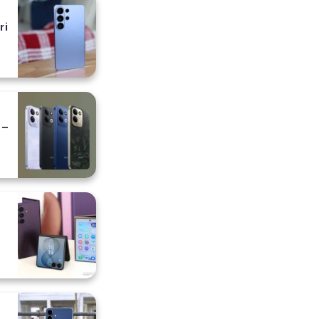
ri
 –