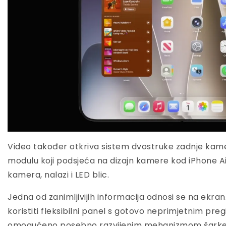
Video također otkriva sistem dvostruke zadnje kam
modulu koji podsjeća na dizajn kamere kod iPhone A
kamera, nalazi i LED blic.
Jedna od zanimljivijih informacija odnosi se na ekr
koristiti fleksibilni panel s gotovo neprimjetnim pre
omogućeno posebno razvijenim mehanizmom šarke koj