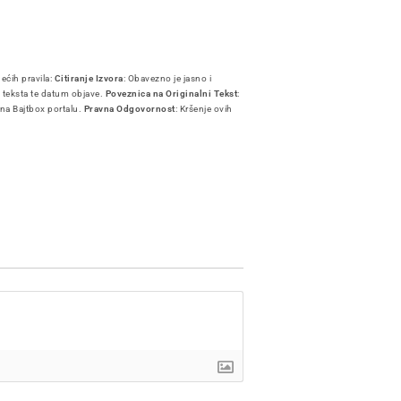
dećih pravila:
Citiranje Izvora
: Obavezno je jasno i
i teksta te datum objave.
Poveznica na Originalni Tekst
:
 na Bajtbox portalu.
Pravna Odgovornost
: Kršenje ovih