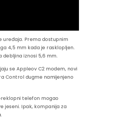
te uređaja. Prema dostupnim
ega 4,5 mm kada je rasklopljen.
a debljina iznosi 5,6 mm.
ajaju se Appleov C2 modem, novi
ra Control dugme namijenjeno
 preklopni telefon mogao
e jeseni. Ipak, kompanija za
.