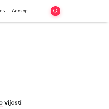
še
Gaming
 vijesti