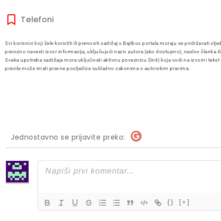
Telefoni
Svi korisnici koji žele koristiti ili prenositi sadržaj s Bajtbox portala moraju se pridržavati slje
precizno navesti izvor informacija, uključujući naziv autora (ako dostupno), naslov članka il
Svaka upotreba sadržaja mora uključivati aktivnu poveznicu (link) koja vodi na izvorni tekst
pravila može imati pravne posljedice sukladno zakonima o autorskim pravima.
Jednostavno se prijavite preko:
{}
[+]