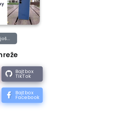
xy
još...
mreže
Bajtbox
TikTok
Bajtbox
Facebook