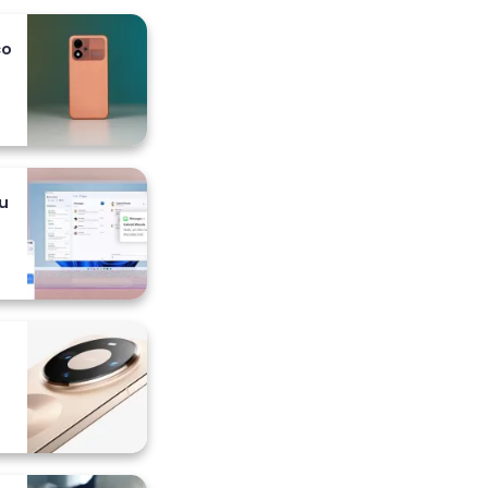
co
 i
u