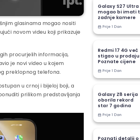
Galaxy S27 Ultra
mogao bi imati t
zadnje kamere
ašnjim glasinama mogao nositi
Prije 1 Dan
ujući novom videu koji prikazuje
Redmi 17 4G već
ih procurjelih informacija,
stigao u prodaju
Poznate cijene
vio je novi video u kojem
Prije 1 Dan
og preklopnog telefona.
upan u crnoj i bijeloj boji, a
ponuditi prilikom predstavljanja
Galaxy Z8 serija
oborila rekord
star 7 godina
Prije 1 Dan
Poznati detalji o