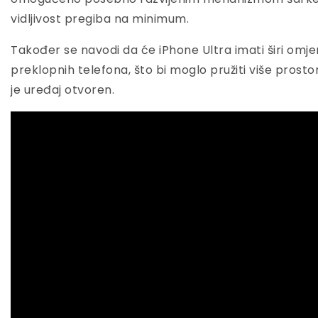
vidljivost pregiba na minimum.
Također se navodi da će iPhone Ultra imati širi omje
preklopnih telefona, što bi moglo pružiti više prosto
je uređaj otvoren.