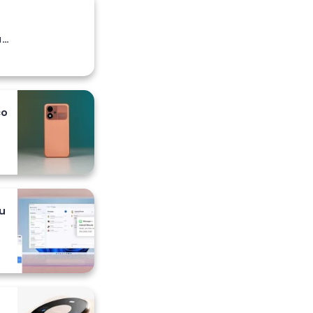
a
co
 i
u