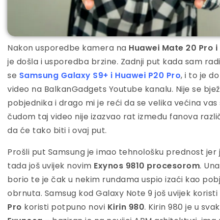
Nakon usporedbe kamera na
Huawei Mate 20 Pro 
je došla i usporedba brzine. Zadnji put kada sam rad
se
Samsung Galaxy S9+ i Huawei P20 Pro
, i to je 
video na BalkanGadgets Youtube kanalu. Nije se bje
pobjednika i drago mi je reći da se velika većina vas
čudom taj video nije izazvao rat između fanova razl
da će tako biti i ovaj put.
Prošli put Samsung je imao tehnološku prednost jer
tada još uvijek novim
Exynos 9810 procesorom
. Un
borio te je čak u nekim rundama uspio izaći kao pobje
obrnuta. Samsug kod Galaxy Note 9 još uvijek koristi 
Pro
koristi potpuno novi
Kirin 980
. Kirin 980 je u s