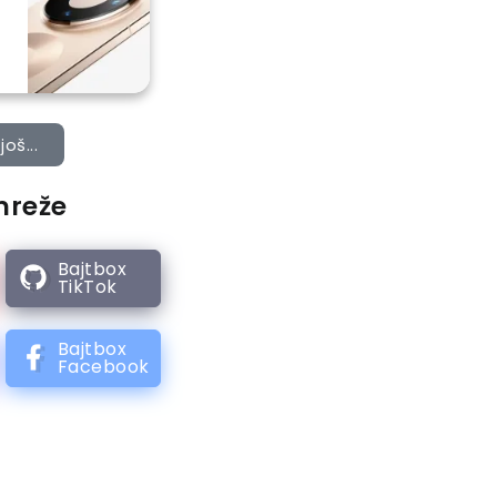
još...
mreže
Bajtbox
TikTok
Bajtbox
Facebook