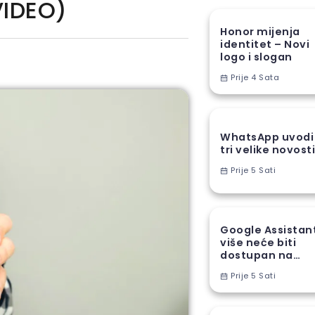
VIDEO)
Honor mijenja
identitet – Novi
logo i slogan
Prije 4 Sata
WhatsApp uvodi
tri velike novost
Prije 5 Sati
Google Assistan
više neće biti
dostupan na
Android
Prije 5 Sati
telefonima