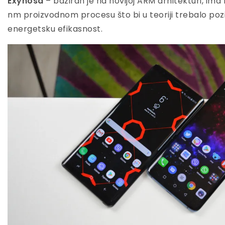
Exynosa
– baziran je na novijoj ARM arhitekturi, ima no
nm proizvodnom procesu što bi u teoriji trebalo poz
energetsku efikasnost.