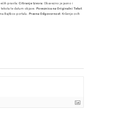
dećih pravila:
Citiranje Izvora
: Obavezno je jasno i
i teksta te datum objave.
Poveznica na Originalni Tekst
:
 na Bajtbox portalu.
Pravna Odgovornost
: Kršenje ovih