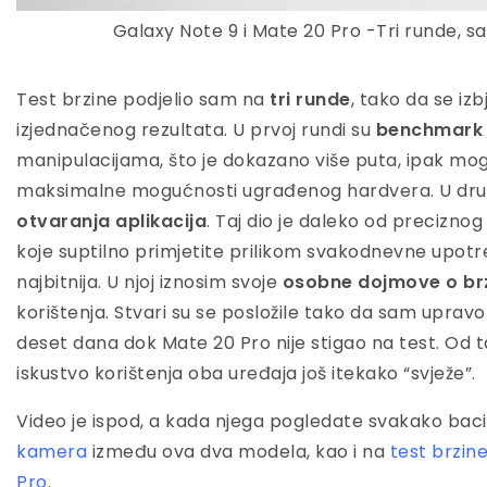
Galaxy Note 9 i Mate 20 Pro -Tri runde, s
Test brzine podjelio sam na
tri runde
, tako da se iz
izjednačenog rezultata. U prvoj rundi su
benchmark 
manipulacijama, što je dokazano više puta, ipak mog
maksimalne mogućnosti ugrađenog hardvera. U drug
otvaranja aplikacija
. Taj dio je daleko od preciznog 
koje suptilno primjetite prilikom svakodnevne upotr
najbitnija. U njoj iznosim svoje
osobne dojmove o brz
korištenja. Stvari su se posložile tako da sam upravo
deset dana dok Mate 20 Pro nije stigao na test. Od t
iskustvo korištenja oba uređaja još itekako “svježe”.
Video je ispod, a kada njega pogledate svakako baci
kamera
između ova dva modela, kao i na
test brzin
Pro
.