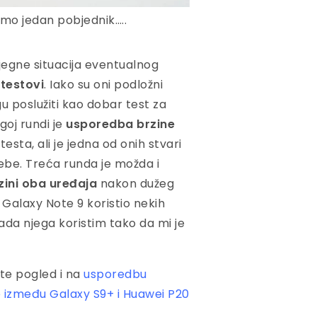
amo jedan pobjednik…..
bjegne situacija eventualnog
testovi
. Iako su oni podložni
u poslužiti kao dobar test za
oj rundi je
usporedba brzine
testa, ali je jedna od onih stvari
ebe. Treća runda je možda i
ini oba uređaja
nakon dužeg
 Galaxy Note 9 koristio nekih
ada njega koristim tako da mi je
te pogled i na
usporedbu
e između Galaxy S9+ i Huawei P20