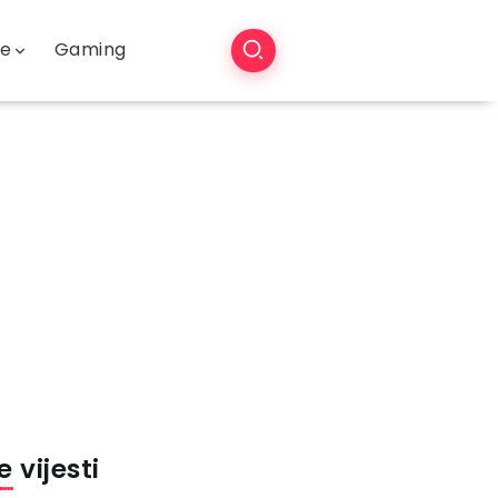
še
Gaming
 vijesti