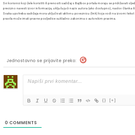
Svi korisnici koji žele koristiti ili prenositi sadržaj s Bajtbox portala moraju se pridržavati slje
precizno navesti izvor informacija, uključujući naziv autora (ako dostupno), naslov članka il
Svaka upotreba sadržaja mora uključivati aktivnu poveznicu (link) koja vodi na izvorni tekst
pravila može imati pravne posljedice sukladno zakonima o autorskim pravima.
Jednostavno se prijavite preko:
{}
[+]
0
COMMENTS