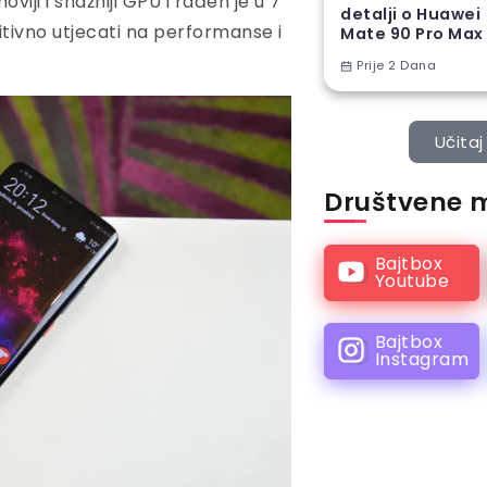
viji i snažniji GPU i rađen je u 7
detalji o Huawei
itivno utjecati na performanse i
Mate 90 Pro Max
Prije 2 Dana
Učitaj 
Društvene 
Bajtbox
Youtube
Bajtbox
Instagram