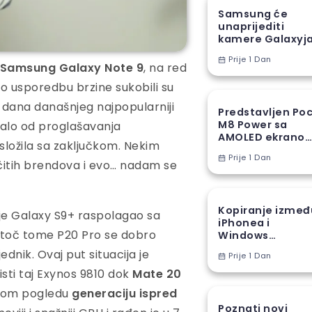
Samsung će
unaprijediti
kamere Galaxyj
S27 Ultra novom
Prije 1 Dan
proizvodnom
i Samsung Galaxy Note 9
, na red
tehnikom
io usporedbu brzine sukobili su
do dana današnjeg najpopularniji
Predstavljen Po
M8 Power sa
žalo od proglašavanja
AMOLED ekranom
 složila sa zaključkom. Nekim
8000 mAh
Prije 1 Dan
baterijom
ičitih brendova i evo… nadam se
Kopiranje izmeđ
 je Galaxy S9+ raspolagao sa
iPhonea i
atoč tome P20 Pro se dobro
Windows
računara stiže u
dnik. Ovaj put situacija je
Prije 1 Dan
EU
isti taj Exynos 9810 dok
Mate 20
vakom pogledu
generaciju ispred
Poznati novi