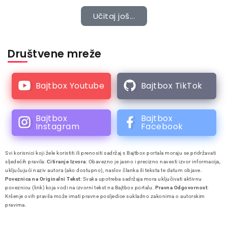
Učitaj još...
Društvene mreže
Bajtbox Youtube
Bajtbox TikTok
Bajtbox
Bajtbox
Instagram
Facebook
Svi korisnici koji žele koristiti ili prenositi sadržaj s Bajtbox portala moraju se pridržavati
sljedećih pravila:
Citiranje Izvora
: Obavezno je jasno i precizno navesti izvor informacija,
uključujući naziv autora (ako dostupno), naslov članka ili teksta te datum objave.
Poveznica na Originalni Tekst
: Svaka upotreba sadržaja mora uključivati aktivnu
poveznicu (link) koja vodi na izvorni tekst na Bajtbox portalu.
Pravna Odgovornost
:
Kršenje ovih pravila može imati pravne posljedice sukladno zakonima o autorskim
pravima.