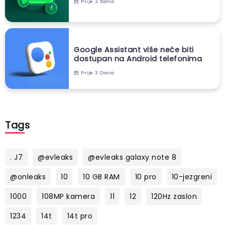
Prije 3 Dana
Google Assistant više neće biti
dostupan na Android telefonima
Prije 3 Dana
Tags
. J7
@evleaks
@evleaks galaxy note 8
@onleaks
10
10 GB RAM
10 pro
10-jezgreni
1000
108MP kamera
11
12
120Hz zaslon
1234
14t
14t pro