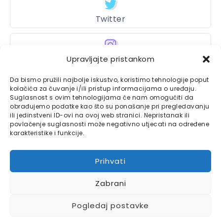
Twitter
Upravljajte pristankom
Instagram
Da bismo pružili najbolje iskustvo, koristimo tehnologije poput
kolačića za čuvanje i/ili pristup informacijama o uređaju.
Suglasnost s ovim tehnologijama će nam omogućiti da
Bajtbox
obrađujemo podatke kao što su ponašanje pri pregledavanju
ili jedinstveni ID-ovi na ovoj web stranici. Nepristanak ili
Linkovi
povlačenje suglasnosti može negativno utjecati na određene
Bajtbox koristi
karakteristike i funkcije.
Globalhost
hosting
Kontaktirajte nas
usluge.
Prihvati
Impressum
Zabrani
Pravila o privatnosti
Pogledaj postavke