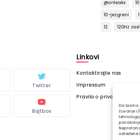
@onleaks
10
10-jezgreni
12
120Hz zas
l
Linkovi
Kontaktirajte nas
Impressum
Twitter
Pravila o privatnosti
Da bismo p
Bajtbox
čuvanje i/
tehnologi
ponašanje 
Nepristana
određene k