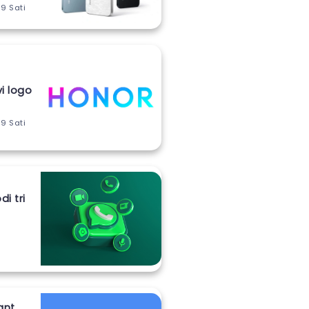
 9 Sati
vi logo
 9 Sati
i tri
ant