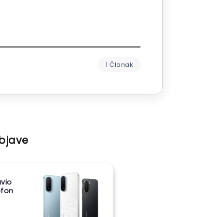
1 Članak
objave
vio
lefon
m