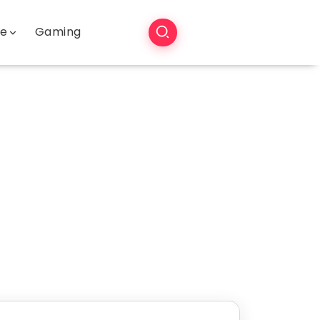
še
Gaming