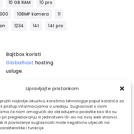
10 GB RAM
10 pro
1000
108MP kamera
11
lon
1234
14t
14t pro
Bajtbox koristi
Globalhost
hosting
usluge.
Upravljajte pristankom
ružili najbolje iskustvo, koristimo tehnologije poput kolačića za
ili pristup informacijama o uređaju. Suglasnost s ovim
jama će nam omogućiti da obrađujemo podatke kao što su
pri pregledavanju ili jedinstveni ID-ovi na ovoj web stranici.
k ili povlačenje suglasnosti može negativno utjecati na
arakteristike i funkcije.