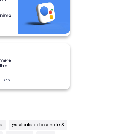
onima
amere
ltra
 1 Dan
ks
@evleaks galaxy note 8