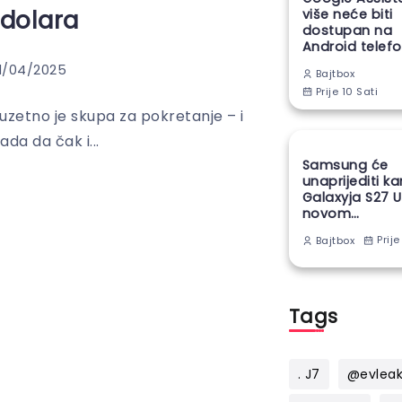
 dolara
više neće biti
dostupan na
Android telef
1/04/2025
Bajtbox
Prije 10 Sati
zuzetno je skupa za pokretanje – i
ada da čak i...
Samsung će
unaprijediti k
Galaxyja S27 U
novom
proizvodnom
Prije
Bajtbox
tehnikom
Tags
. J7
@evlea