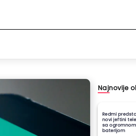
Najnovije 
Redmi predsta
novi jeftini te
sa ogromno
baterijom