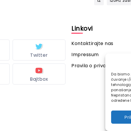
12
120Hz zas
l
Linkovi
Kontaktirajte nas
Impressum
Twitter
Pravila o privatnosti
Da bismo p
Bajtbox
čuvanje i/
tehnologi
ponašanje 
Nepristana
određene k
Pr