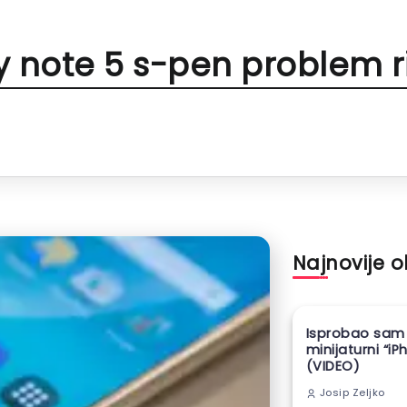
 note 5 s-pen problem r
Najnovije 
Isprobao sam
minijaturni “iP
(VIDEO)
Josip Zeljko