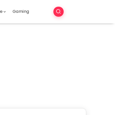
še
Gaming