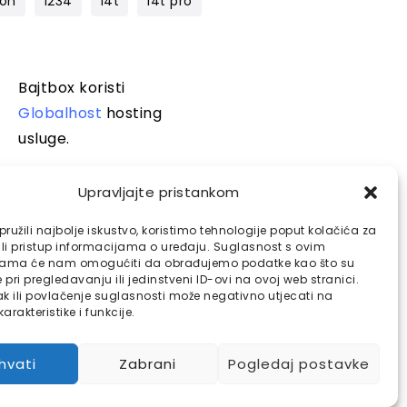
lon
1234
14t
14t pro
Bajtbox koristi
Globalhost
hosting
usluge.
Upravljajte pristankom
ružili najbolje iskustvo, koristimo tehnologije poput kolačića za
ili pristup informacijama o uređaju. Suglasnost s ovim
jama će nam omogućiti da obrađujemo podatke kao što su
pri pregledavanju ili jedinstveni ID-ovi na ovoj web stranici.
k ili povlačenje suglasnosti može negativno utjecati na
arakteristike i funkcije.
ihvati
Zabrani
Pogledaj postavke