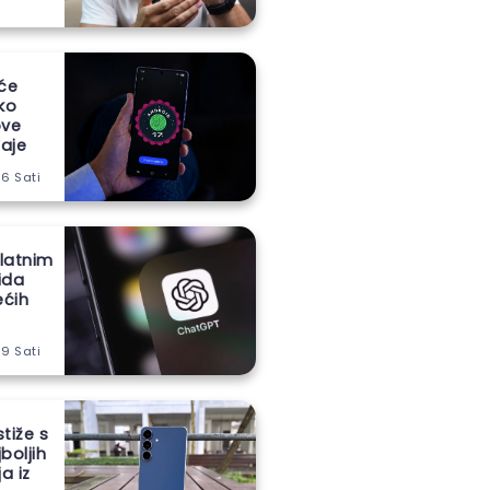
 će
iko
ove
aje
 6 Sati
latnim
ida
ećih
 9 Sati
stiže s
boljih
a iz