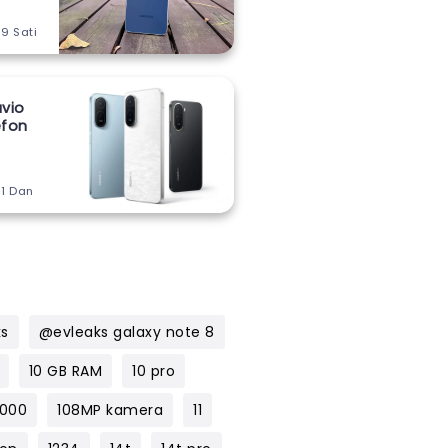
 9 Sati
vio
lefon
m
 1 Dan
ks
@evleaks galaxy note 8
10 GB RAM
10 pro
1000
108MP kamera
11