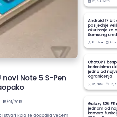
Prije 4 Sata
Android 17 bit
posljednje vel
ažuriranje za 
Samsung uređ
Prije
Bajtbox
ChatGPT besp
korisnicima uk
i
jedno od najv
 novi Note 5 S-Pen
ograničenja
Prije
Bajtbox
naopako
18/01/2016
Galaxy S26 FE 
jednom od naj
kamera funkcij
j stvari koja se dogodila većem