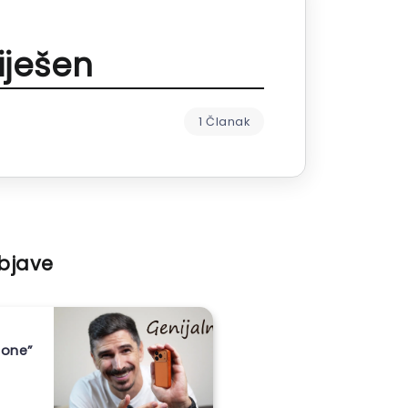
iješen
1 Članak
objave
hone”