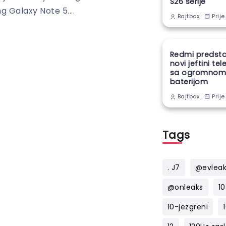
S26 serije
ng Galaxy Note 5....
Prije
Bajtbox
Redmi predsta
novi jeftini te
sa ogromno
baterijom
Prije
Bajtbox
Tags
. J7
@evlea
@onleaks
10
10-jezgreni