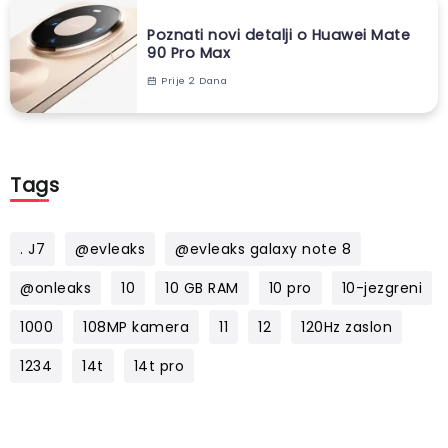
Poznati novi detalji o Huawei Mate
90 Pro Max
Prije 2 Dana
Tags
. J7
@evleaks
@evleaks galaxy note 8
@onleaks
10
10 GB RAM
10 pro
10-jezgreni
1000
108MP kamera
11
12
120Hz zaslon
1234
14t
14t pro