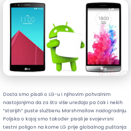
Dosta smo pisali o LG-u i njihovim pohvalnim
nastojanjima da za što više uređaja pa čak i nekih
“starijih” puste službenu Marshmallow nadogradnju.
Poljska o kojoj smo također pisali je svojevrsni
testni poligon na kome LG prije globalnog puštanja