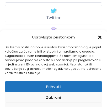
Twitter
Upravljajte pristankom
Instagram
Da bismo pružili najbolje iskustvo, koristimo tehnologije poput
kolačića za čuvanje i/ili pristup informacijama o uređaju.
Suglasnost s ovim tehnologijama će nam omogućiti da
Bajtbox
obrađujemo podatke kao što su ponašanje pri pregledavanju
ili jedinstveni ID-ovi na ovoj web stranici. Nepristanak ili
Linkovi
povlačenje suglasnosti može negativno utjecati na određene
Bajtbox koristi
karakteristike i funkcije.
Globalhost
hosting
Kontaktirajte nas
usluge.
Prihvati
Impressum
Zabrani
Pravila o privatnosti