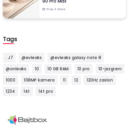
90 Pro Max
Prije 3 Dana
Tags
. J7
@evleaks
@evleaks galaxy note 8
@onleaks
10
10 GB RAM
10 pro
10-jezgreni
1000
108MP kamera
11
12
120Hz zaslon
1234
14t
14t pro