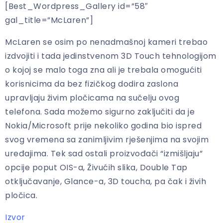
[Best_Wordpress_Gallery id=”58″
gal_title=”McLaren”]
McLaren se osim po nenadmašnoj kameri trebao
izdvojiti i tada jedinstvenom 3D Touch tehnologijom
o kojoj se malo toga zna ali je trebala omogućiti
korisnicima da bez fizičkog dodira zaslona
upravljaju živim pločicama na sučelju ovog
telefona. Sada možemo sigurno zaključiti da je
Nokia/Microsoft prije nekoliko godina bio ispred
svog vremena sa zanimljivim rješenjima na svojim
uređajima. Tek sad ostali proizvođači “izmišljaju”
opcije poput OIS-a, Živućih slika, Double Tap
otključavanje, Glance-a, 3D toucha, pa čak i živih
pločica.
Izvor