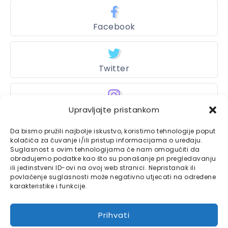
Facebook
Twitter
Instagram
Upravljajte pristankom
Da bismo pružili najbolje iskustvo, koristimo tehnologije poput
kolačića za čuvanje i/ili pristup informacijama o uređaju.
Suglasnost s ovim tehnologijama će nam omogućiti da
Bajtbox
obrađujemo podatke kao što su ponašanje pri pregledavanju
ili jedinstveni ID-ovi na ovoj web stranici. Nepristanak ili
Linkovi
Bajtbox koristi
povlačenje suglasnosti može negativno utjecati na određene
karakteristike i funkcije.
Globalhost
hosting
Kontaktirajte nas
usluge.
Prihvati
Impressum