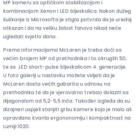
MP kameru sa optičkom stabilizacijom i
kombinacijom Xenon i LED bljeskalica. Nakon dužeg
šuškanje iz Microsofta je stigla potvrda da je uređaj
otkazan i da na veliku žalost fanova nikad neće
ugledati svjetlo dana.
Prema informacijama McLaren je treba doći sa
većim brojem MP od prethodnika i to okruglih 50,
te sa LED short-pulse bljeskalicom 4. generacije.
U foto galeriji u nastavku možete vidjeti da je
McLaren dosta većih gabarita u odnosu na
prethodnika te da je vjerovatno trebao dolaziti sa
dijagonalom od 5,2-5,5 inča. Također izgleda da su
dizajneri uspjeli stanjiti grbu kamere koja je malo ali
opravdano kvarila ergononomiju i kompaktnost na
Lumiji 1020.