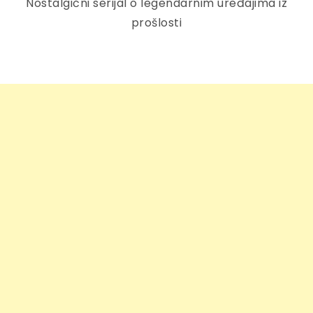
Nostalgični serijal o legendarnim uređajima iz
prošlosti