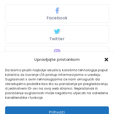
Facebook
Twitter
Upravljajte pristankom
Instagram
Da bismo pružili najbolje iskustvo, koristimo tehnologije poput
kolačića za čuvanje i/ili pristup informacijama o uređaju.
Suglasnost s ovim tehnologijama će nam omogućiti da
Bajtbox
obrađujemo podatke kao što su ponašanje pri pregledavanju
ili jedinstveni ID-ovi na ovoj web stranici. Nepristanak ili
Linkovi
povlačenje suglasnosti može negativno utjecati na određene
Bajtbox koristi
karakteristike i funkcije.
Globalhost
hosting
Kontaktirajte nas
usluge.
Prihvati