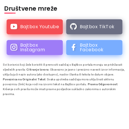
Društvene mreže
Bajtbox Youtube
Bajtbox TikTok
Bajtbox
Bajtbox
Instagram
Facebook
Svi korisnici koji žele koristiti ili prenositi sadržaj s Bajtbox portala moraju se pridržavati
sljedećih pravila:
Citiranje Izvora
: Obavezno je jasno i precizno navesti izvor informacija,
uključujući naziv autora (ako dostupno), naslov članka ili teksta te datum objave.
Poveznica na Originalni Tekst
: Svaka upotreba sadržaja mora uključivati aktivnu
poveznicu (link) koja vodi na izvorni tekst na Bajtbox portalu.
Pravna Odgovornost
:
Kršenje ovih pravila može imati pravne posljedice sukladno zakonima o autorskim
pravima.