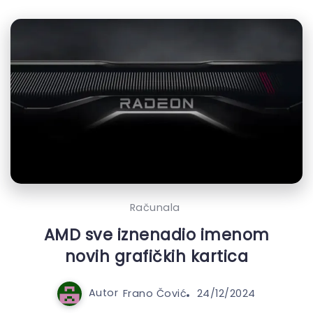
Računala
AMD sve iznenadio imenom
novih grafičkih kartica
Autor
Frano Čović
24/12/2024