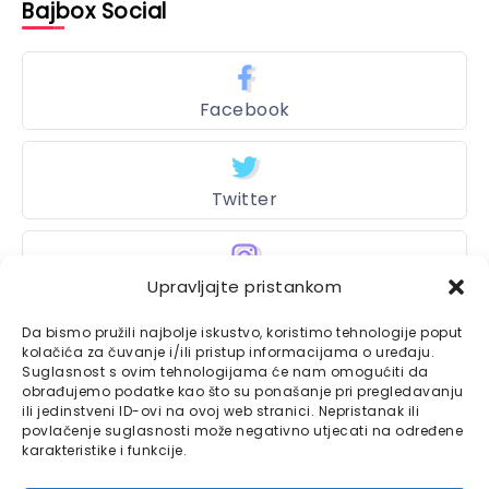
Bajbox Social
Facebook
Twitter
Upravljajte pristankom
Instagram
Da bismo pružili najbolje iskustvo, koristimo tehnologije poput
kolačića za čuvanje i/ili pristup informacijama o uređaju.
Suglasnost s ovim tehnologijama će nam omogućiti da
Bajtbox
obrađujemo podatke kao što su ponašanje pri pregledavanju
ili jedinstveni ID-ovi na ovoj web stranici. Nepristanak ili
Linkovi
povlačenje suglasnosti može negativno utjecati na određene
Bajtbox koristi
karakteristike i funkcije.
Globalhost
hosting
Kontaktirajte nas