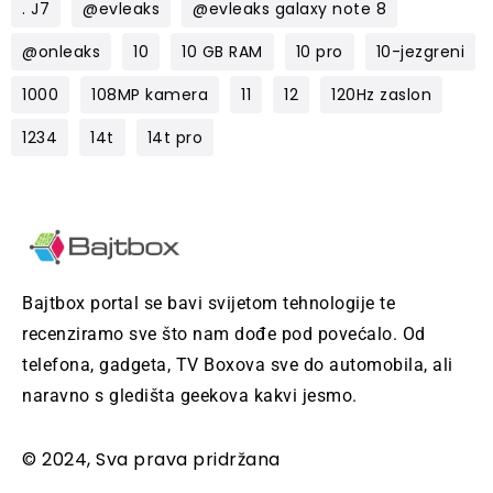
. J7
@evleaks
@evleaks galaxy note 8
@onleaks
10
10 GB RAM
10 pro
10-jezgreni
1000
108MP kamera
11
12
120Hz zaslon
1234
14t
14t pro
Bajtbox portal se bavi svijetom tehnologije te
recenziramo sve što nam dođe pod povećalo. Od
telefona, gadgeta, TV Boxova sve do automobila, ali
naravno s gledišta geekova kakvi jesmo.
© 2024, Sva prava pridržana