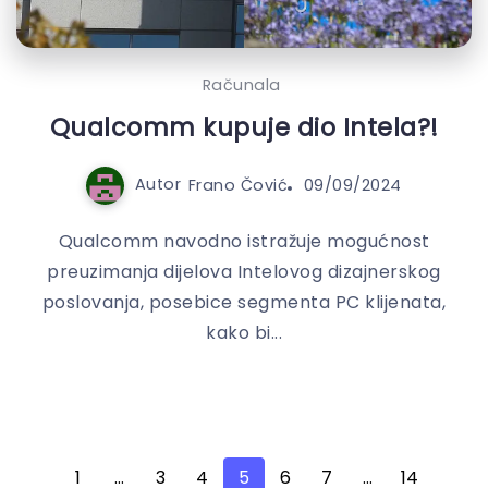
Računala
Qualcomm kupuje dio Intela?!
Autor
Frano Čović
09/09/2024
Qualcomm navodno istražuje mogućnost
preuzimanja dijelova Intelovog dizajnerskog
poslovanja, posebice segmenta PC klijenata,
kako bi...
1
…
3
4
5
6
7
…
14