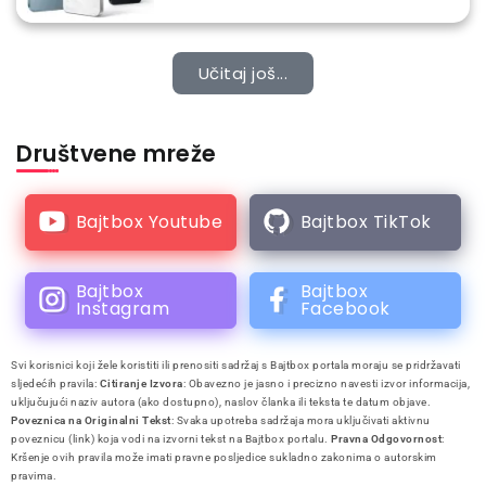
Učitaj još...
Društvene mreže
Bajtbox Youtube
Bajtbox TikTok
Bajtbox
Bajtbox
Instagram
Facebook
Svi korisnici koji žele koristiti ili prenositi sadržaj s Bajtbox portala moraju se pridržavati
sljedećih pravila:
Citiranje Izvora
: Obavezno je jasno i precizno navesti izvor informacija,
uključujući naziv autora (ako dostupno), naslov članka ili teksta te datum objave.
Poveznica na Originalni Tekst
: Svaka upotreba sadržaja mora uključivati aktivnu
poveznicu (link) koja vodi na izvorni tekst na Bajtbox portalu.
Pravna Odgovornost
:
Kršenje ovih pravila može imati pravne posljedice sukladno zakonima o autorskim
pravima.