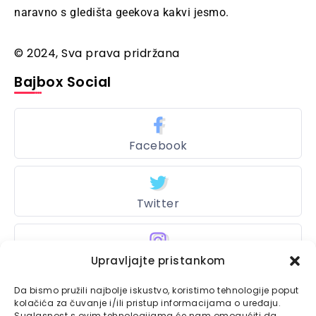
naravno s gledišta geekova kakvi jesmo.
© 2024, Sva prava pridržana
Bajbox Social
Facebook
Twitter
Upravljajte pristankom
Instagram
Da bismo pružili najbolje iskustvo, koristimo tehnologije poput
kolačića za čuvanje i/ili pristup informacijama o uređaju.
Suglasnost s ovim tehnologijama će nam omogućiti da