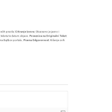
dećih pravila:
Citiranje Izvora
: Obavezno je jasno i
i teksta te datum objave.
Poveznica na Originalni Tekst
:
 na Bajtbox portalu.
Pravna Odgovornost
: Kršenje ovih