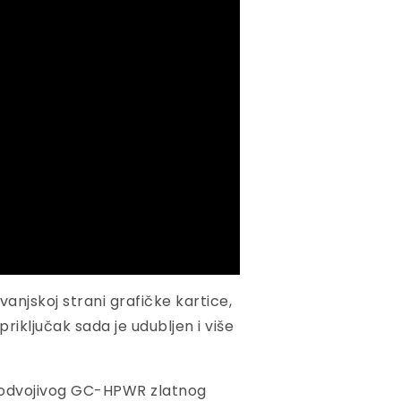
vanjskoj strani grafičke kartice,
ključak sada je udubljen i više
e odvojivog GC-HPWR zlatnog