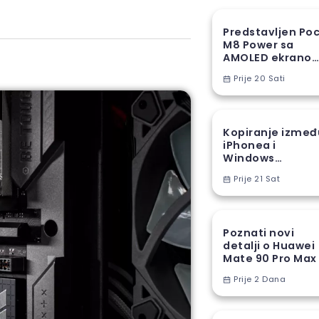
Predstavljen Po
M8 Power sa
AMOLED ekranom
8000 mAh
Prije 20 Sati
baterijom
Kopiranje izmeđ
iPhonea i
Windows
računara stiže u
Prije 21 Sat
EU
Poznati novi
detalji o Huawei
Mate 90 Pro Max
Prije 2 Dana