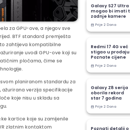
Galaxy S27 Ultra
mogao bi imati t
zadnje kamere
Prije 2 Dana
ela za GPU-ove, a njegov sve
prijed. BTF standard premješta
što zahtijeva kompatibilne
Redmi 17 4G već
stigao u prodaju
ažuriranje uvodi GPU-ove koji su
Poznate cijene
 matičnim pločama, čime se
Prije 2 Dana
hnologije.
 o svom planiranom standardu za
Galaxy Z8 serija
ažurirana verzija specifikacije
oborila rekord
oče koje nisu u skladu sa
star 7 godina
gu.
Prije 2 Dana
ke kartice koje su zamijenile
PWR zlatnim kontaktom
Poznati detalji o