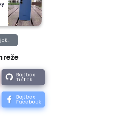
xy
još...
mreže
Bajtbox
TikTok
Bajtbox
Facebook