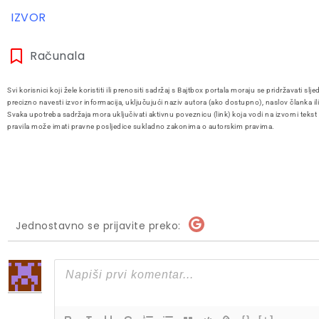
IZVOR
Računala
Svi korisnici koji žele koristiti ili prenositi sadržaj s Bajtbox portala moraju se pridržavati slje
precizno navesti izvor informacija, uključujući naziv autora (ako dostupno), naslov članka il
Svaka upotreba sadržaja mora uključivati aktivnu poveznicu (link) koja vodi na izvorni tekst
pravila može imati pravne posljedice sukladno zakonima o autorskim pravima.
Jednostavno se prijavite preko: