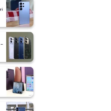
ri
 –