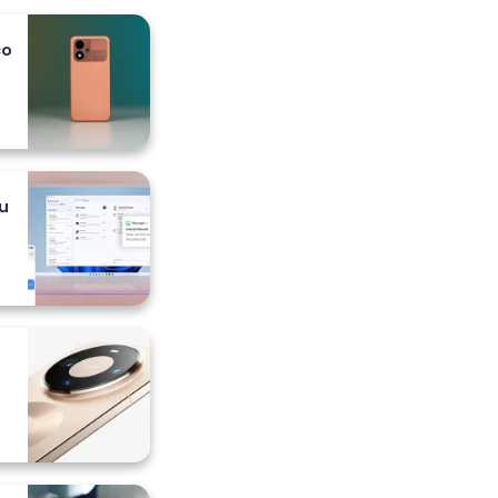
co
 i
u