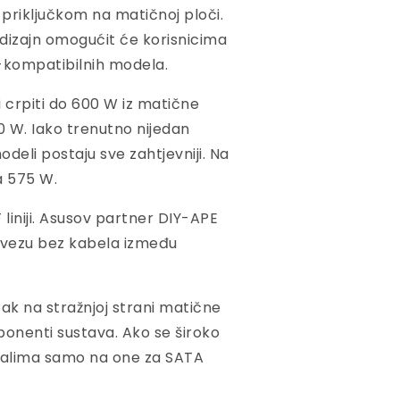
 priključkom na matičnoj ploči.
i dizajn omogućit će korisnicima
F-kompatibilnih modela.
i crpiti do 600 W iz matične
0 W. Iako trenutno nijedan
deli postaju sve zahtjevniji. Na
a 575 W.
 liniji. Asusov partner DIY-APE
ti vezu bez kabela između
čak na stražnjoj strani matične
onenti sustava. Ako se široko
unalima samo na one za SATA