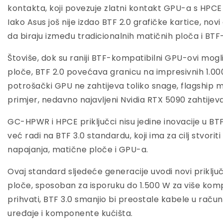
kontakta, koji povezuje zlatni kontakt GPU-a s HPCE
Iako Asus još nije izdao BTF 2.0 grafičke kartice, nov
da biraju između tradicionalnih matičnih ploča i BT
Štoviše, dok su raniji BTF-kompatibilni GPU-ovi mogl
ploče, BTF 2.0 povećava granicu na impresivnih 1.00
potrošački GPU ne zahtijeva toliko snage, flagship mo
primjer, nedavno najavljeni Nvidia RTX 5090 zahtijev
GC-HPWR i HPCE priključci nisu jedine inovacije u BTF
već radi na BTF 3.0 standardu, koji ima za cilj stvori
napajanja, matične ploče i GPU-a.
Ovaj standard sljedeće generacije uvodi novi priklju
ploče, sposoban za isporuku do 1.500 W za više komp
prihvati, BTF 3.0 smanjio bi preostale kabele u rač
uređaje i komponente kućišta.