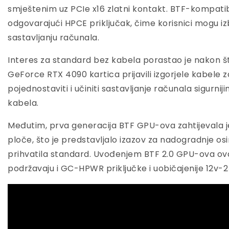
smještenim uz PCIe x16 zlatni kontakt. BTF-kompatib
odgovarajući HPCE priključak, čime korisnici mogu iz
sastavljanju računala.
Interes za standard bez kabela porastao je nakon što
GeForce RTX 4090 kartica prijavili izgorjele kabele z
pojednostaviti i učiniti sastavljanje računala sigurn
kabela.
Međutim, prva generacija BTF GPU-ova zahtijevala 
ploče, što je predstavljalo izazov za nadogradnje osim
prihvatila standard. Uvođenjem BTF 2.0 GPU-ova ova
podržavaju i GC-HPWR priključke i uobičajenije 12v-2