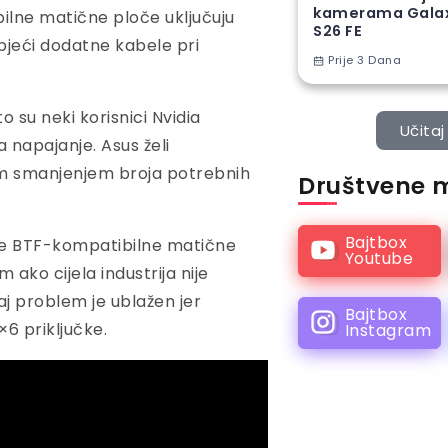
kamerama Gala
ilne matične ploče uključuju
S26 FE
bjeći dodatne kabele pri
Prije 3 Dana
 su neki korisnici Nvidia
Učitaj 
a napajanje. Asus želi
ijim smanjenjem broja potrebnih
Društvene 
Bajtbox
je BTF-kompatibilne matične
Youtube
 ako cijela industrija nije
j problem je ublažen jer
Bajtbox
×6 priključke.
Instagram