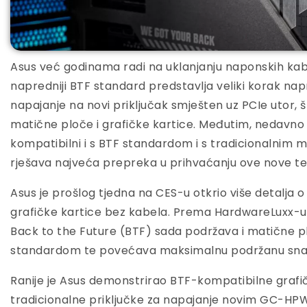
Asus već godinama radi na uklanjanju naponskih kab
napredniji BTF standard predstavlja veliki korak na
napajanje na novi priključak smješten uz PCIe utor, 
matične ploče i grafičke kartice. Međutim, nedavno 
kompatibilni i s BTF standardom i s tradicionalnim
rješava najveća prepreka u prihvaćanju ove nove te
Asus je prošlog tjedna na CES-u otkrio više detalja
grafičke kartice bez kabela. Prema HardwareLuxx-u, 
Back to the Future (BTF) sada podržava i matične pl
standardom te povećava maksimalnu podržanu sna
Ranije je Asus demonstrirao BTF-kompatibilne grafič
tradicionalne priključke za napajanje novim GC-H