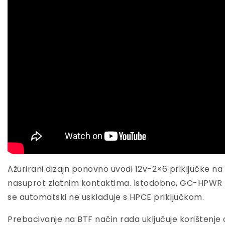
Ažurirani dizajn ponovno uvodi 12v-2×6 priključke na 
nasuprot zlatnim kontaktima. Istodobno, GC-HPWR pri
se automatski ne usklađuje s HPCE priključkom.
Prebacivanje na BTF način rada uključuje korištenj