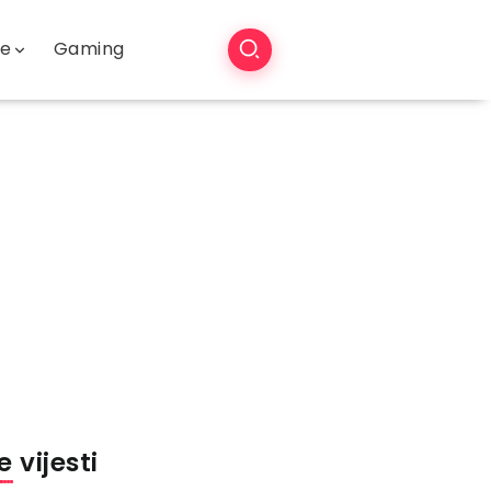
še
Gaming
 vijesti