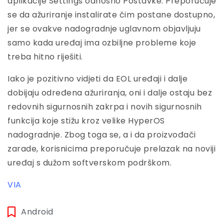
aplikacije Settings odnosno Postavke. Preporučuje
se da ažuriranje instalirate čim postane dostupno,
jer se ovakve nadogradnje uglavnom objavljuju
samo kada uređaj ima ozbiljne probleme koje
treba hitno riješiti.
Iako je pozitivno vidjeti da EOL uređaji i dalje
dobijaju određena ažuriranja, oni i dalje ostaju bez
redovnih sigurnosnih zakrpa i novih sigurnosnih
funkcija koje stižu kroz velike HyperOS
nadogradnje. Zbog toga se, a i da proizvođači
zarade, korisnicima preporučuje prelazak na noviji
uređaj s dužom softverskom podrškom.
VIA
Android