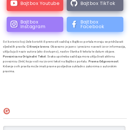
Bajtbox Youtube
Bajtbox TikTok
Bajtbox
Bajtbox
Instagram
Facebook
Svi korisnici koji žele koristiti ili prenositi sadržaj s Bajtbox portala moraju se pridržavati
sljedećih pravila:
Citiranje Izvora
: Obavezno je jasno i precizno navesti izvor informacija,
uključujući naziv autora (ako dostupno), naslov članka ili teksta te datum objave.
Poveznica na Originalni Tekst
: Svaka upotreba sadržaja mora uključivati aktivnu
poveznicu (link) koja vodi na izvorni tekst na Bajtbox portalu.
Pravna Odgovornost
:
Kršenje ovih pravila može imati pravne posljedice sukladno zakonima o autorskim
pravima.