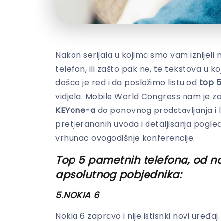
Nakon serijala u kojima smo vam iznijeli 
telefon, ili zašto pak ne, te tekstova u 
došao je red i da posložimo listu od
top 
vidjela. Mobile World Congress nam je z
KEYone-a
do ponovnog predstavljanja i l
pretjerananih uvoda i detaljisanja pogled
vrhunac ovogodišnje konferencije.
Top 5 pametnih telefona, od n
apsolutnog pobjednika:
5.NOKIA 6
Nokia 6 zapravo i nije istisnki novi uređaj