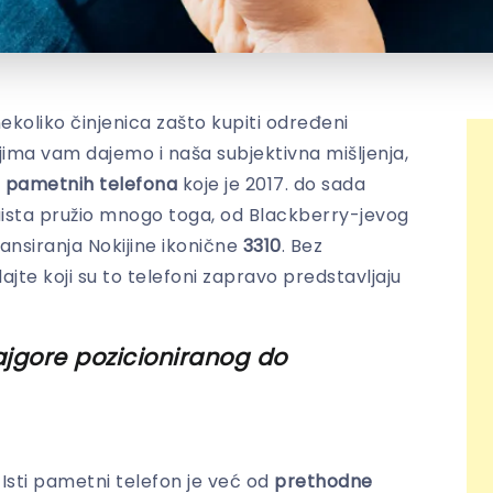
nekoliko činjenica zašto kupiti određeni
kojima vam dajemo i naša subjektivna mišljenja,
5 pametnih telefona
koje je 2017. do sada
aista pružio mnogo toga, od Blackberry-jevog
ansiranja Nokijine ikonične
3310
. Bez
ajte koji su to telefoni zapravo predstavljaju
ajgore pozicioniranog do
. Isti pametni telefon je već od
prethodne