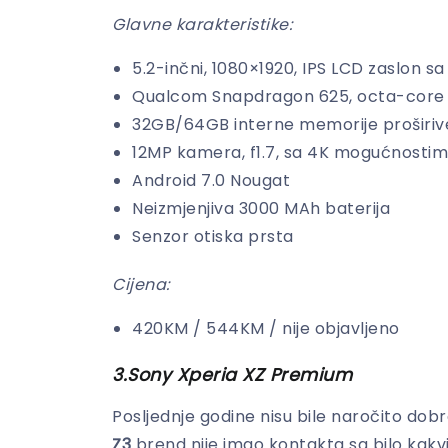
Glavne karakteristike:
5.2-inčni, 1080×1920, IPS LCD zaslon sa
Qualcom Snapdragon 625, octa-core 
32GB/64GB interne memorije proširiv
12MP kamera, f1.7, sa 4K mogućnosti
Android 7.0 Nougat
Neizmjenjiva 3000 MAh baterija
Senzor otiska prsta
Cijena:
420KM / 544KM / nije objavljeno
3.Sony Xperia XZ Premium
Posljednje godine nisu bile naročito do
Z3
brend nije imao kontakta sa bilo kak