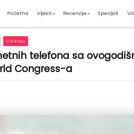
Početna
Vijesti
Recenzije
Specijali
Vi
U trendu
etnih telefona sa ovogodiš
rld Congress-a