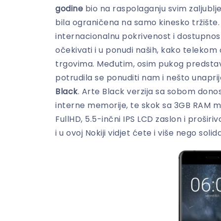
godine
bio na raspolaganju svim zaljublje
bila ograničena na samo kinesko tržište.
internacionalnu pokrivenost i dostupnos
očekivati i u ponudi naših, kako teleko
trgovima. Međutim, osim pukog predstavlj
potrudila se ponuditi nam i nešto unapr
Black
. Arte Black verzija sa sobom dono
interne memorije, te skok sa 3GB RAM 
FullHD, 5.5-inčni IPS LCD zaslon i proši
i u ovoj Nokiji vidjet ćete i više nego so