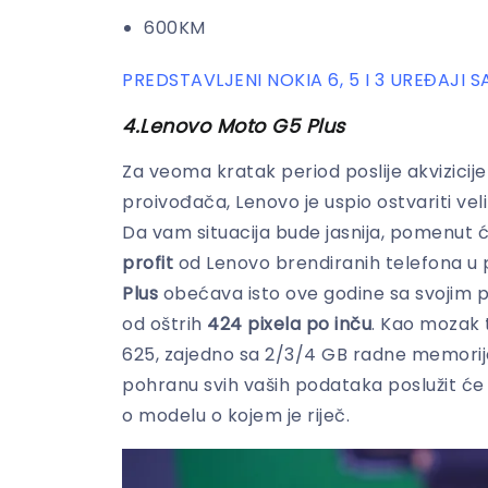
600KM
PREDSTAVLJENI NOKIA 6, 5 I 3 UREĐAJI S
4.Lenovo Moto G5 Plus
Za veoma kratak period poslije akvizicij
proivođača, Lenovo je uspio ostvariti veli
Da vam situacija bude jasnija, pomenut
profit
od Lenovo brendiranih telefona u 
Plus
obećava isto ove godine sa svojim p
od oštrih
424 pixela po inču
. Kao mozak
625, zajedno sa 2/3/4 GB radne memorije,
pohranu svih vaših podataka poslužit ć
o modelu o kojem je riječ.