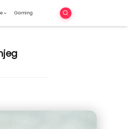
še
Gaming
njeg