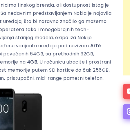
nicima finskog brenda, ali dostupnost istog je
 Sa nedavnim predstavljanjem Nokia je najavila
t uređaja, što bi naravno značilo ga možemo
m operatera tako i mnogobrojnih tech-
anja starijeg modela, ekipa iza Nokije
ijeđenu varijantu uređaja pod nazivom
Arte
si povećanih 64GB, sa prethodnih 32GB,
memorije na
4GB
. U računicu ubacite i prostrani
rivost memorije putem SD kartice do čak 256GB,
lidan, pristupačni, mid-range pametni telefon.