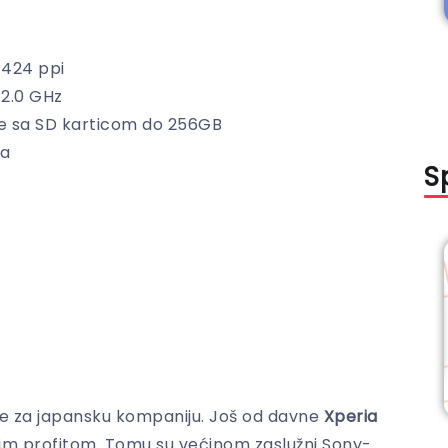
 424 ppi
2.0 GHz
e sa SD karticom do 256GB
ma
S
bre za japansku kompaniju. Još od davne
Xperia
vim profitom. Tomu su većinom zaslužni Sony-