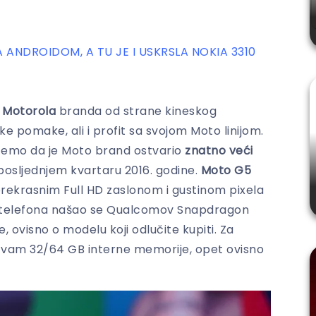
A ANDROIDOM, A TU JE I USKRSLA NOKIA 3310
e
Motorola
branda od strane kineskog
ke pomake, ali i profit sa svojom Moto linijom.
 ćemo da je Moto brand ostvario
znatno veći
posljednjem kvartaru 2016. godine.
Moto G5
rekrasnim Full HD zaslonom i gustinom pixela
 telefona našao se Qualcomov Snapdragon
 ovisno o modelu koji odlučite kupiti. Za
e vam 32/64 GB interne memorije, opet ovisno