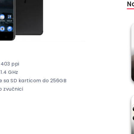
Na
 403 ppi
1.4 GHz
e sa SD karticom do 256GB
o zvučnici