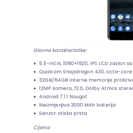
Glavne karakteristike:
5.5-inčni, 1080×1920, IPS LCD zaslon sa
Qualcom Snapdragon 430, octa-core 
32GB/64GB interne memorije proširiv
12MP kamera, f2.0, Dolby Atmos stere
Android 7.1.1 Nougat
Neizmjenjiva 3000 MAh baterija
Senzor otiska prsta
Cijena: