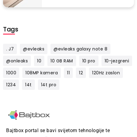
Tags
. J7
@evleaks
@evleaks galaxy note 8
@onleaks
10
10 GB RAM
10 pro
10-jezgreni
1000
108MP kamera
11
12
120Hz zaslon
1234
14t
14t pro
Bajtbox portal se bavi svijetom tehnologije te