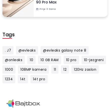
90 Pro Max
Prije 3 Dana
Tags
. J7
@evleaks
@evleaks galaxy note 8
@onleaks
10
10 GB RAM
10 pro
10-jezgreni
1000
108MP kamera
11
12
120Hz zaslon
1234
14t
14t pro