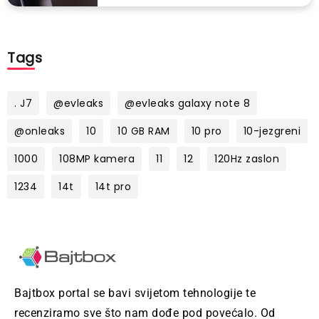
Tags
. J7
@evleaks
@evleaks galaxy note 8
@onleaks
10
10 GB RAM
10 pro
10-jezgreni
1000
108MP kamera
11
12
120Hz zaslon
1234
14t
14t pro
Bajtbox portal se bavi svijetom tehnologije te
recenziramo sve što nam dođe pod povećalo. Od