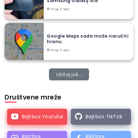
Samsung Galaxy A18
Prije 11 Sati
Google Maps sada može naručiti
hranu
Prije 11 Sati
Učitaj još...
Društvene mreže
Bajtbox Youtube
Bajtbox TikTok
Bajtbox
Bajtbox