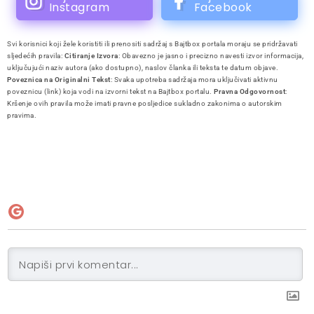
Instagram
Facebook
Svi korisnici koji žele koristiti ili prenositi sadržaj s Bajtbox portala moraju se pridržavati
sljedećih pravila:
Citiranje Izvora
: Obavezno je jasno i precizno navesti izvor informacija,
uključujući naziv autora (ako dostupno), naslov članka ili teksta te datum objave.
Poveznica na Originalni Tekst
: Svaka upotreba sadržaja mora uključivati aktivnu
poveznicu (link) koja vodi na izvorni tekst na Bajtbox portalu.
Pravna Odgovornost
:
Kršenje ovih pravila može imati pravne posljedice sukladno zakonima o autorskim
pravima.