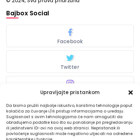
© 2024, Sva prava pridržana
Bajbox Social
Facebook
Twitter
Instagram
Upravljajte pristankom
Da bismo pružili najbolje iskustvo, koristimo tehnologije poput
kolačića za čuvanje i/ili pristup informacijama o uređaju.
Suglasnost s ovim tehnologijama će nam omogućiti da
Bajtbox
obrađujemo podatke kao što su ponašanje pri pregledavanju
ili jedinstveni ID-ovi na ovoj web stranici. Nepristanak ili
Linkovi
Bajtbox koristi
povlačenje suglasnosti može negativno utjecati na određene
karakteristike i funkcije.