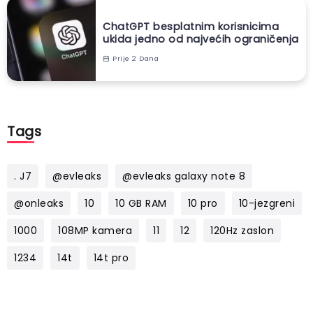
ChatGPT besplatnim korisnicima
ukida jedno od najvećih ograničenja
Prije 2 Dana
Tags
. J7
@evleaks
@evleaks galaxy note 8
@onleaks
10
10 GB RAM
10 pro
10-jezgreni
1000
108MP kamera
11
12
120Hz zaslon
1234
14t
14t pro