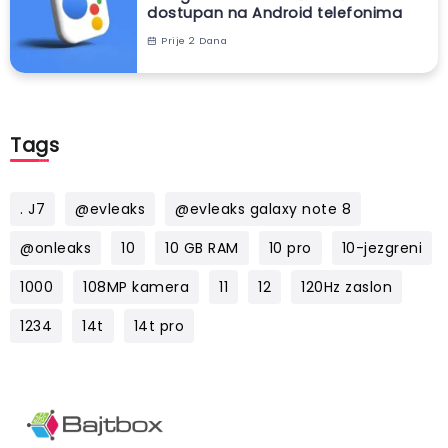
dostupan na Android telefonima
Prije 2 Dana
Tags
. J7
@evleaks
@evleaks galaxy note 8
@onleaks
10
10 GB RAM
10 pro
10-jezgreni
1000
108MP kamera
11
12
120Hz zaslon
1234
14t
14t pro