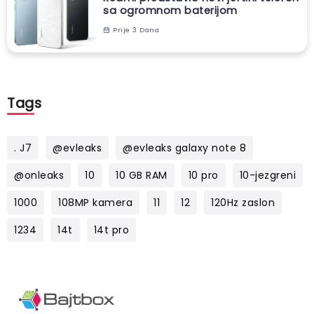
sa ogromnom baterijom
Prije 3 Dana
Tags
. J7
@evleaks
@evleaks galaxy note 8
@onleaks
10
10 GB RAM
10 pro
10-jezgreni
1000
108MP kamera
11
12
120Hz zaslon
1234
14t
14t pro