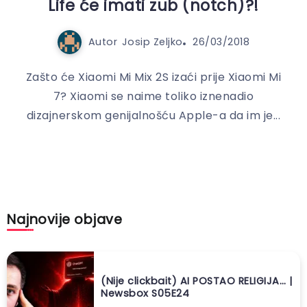
Life će imati zub (notch)?!
Autor
Josip Zeljko
26/03/2018
Zašto će Xiaomi Mi Mix 2S izaći prije Xiaomi Mi
7? Xiaomi se naime toliko iznenadio
dizajnerskom genijalnošću Apple-a da im je...
Najnovije objave
(Nije clickbait) AI POSTAO RELIGIJA… |
Newsbox S05E24