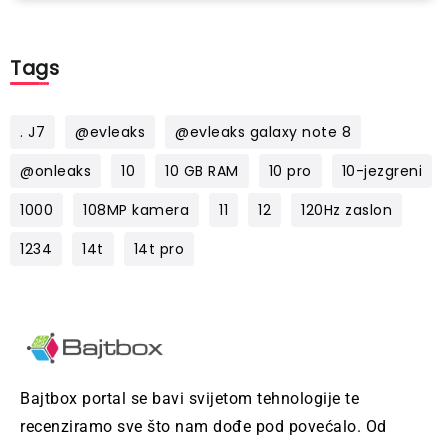
Tags
. J7
@evleaks
@evleaks galaxy note 8
@onleaks
10
10 GB RAM
10 pro
10-jezgreni
1000
108MP kamera
11
12
120Hz zaslon
1234
14t
14t pro
Bajtbox portal se bavi svijetom tehnologije te
recenziramo sve što nam dođe pod povećalo. Od