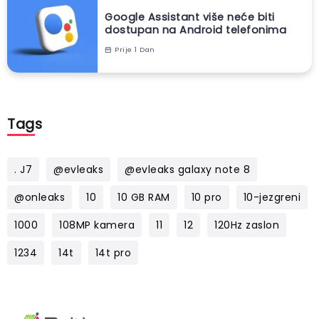
Google Assistant više neće biti
dostupan na Android telefonima
Prije 1 Dan
Tags
. J7
@evleaks
@evleaks galaxy note 8
@onleaks
10
10 GB RAM
10 pro
10-jezgreni
1000
108MP kamera
11
12
120Hz zaslon
1234
14t
14t pro