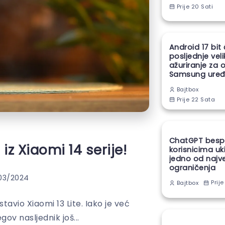
Prije 20 Sati
Android 17 bit
posljednje vel
ažuriranje za 
Samsung uređ
Bajtbox
Prije 22 Sata
ChatGPT besp
iz Xiaomi 14 serije!
korisnicima uk
jedno od najv
ograničenja
03/2024
Prije
Bajtbox
avio Xiaomi 13 Lite. Iako je već
ov nasljednik još...