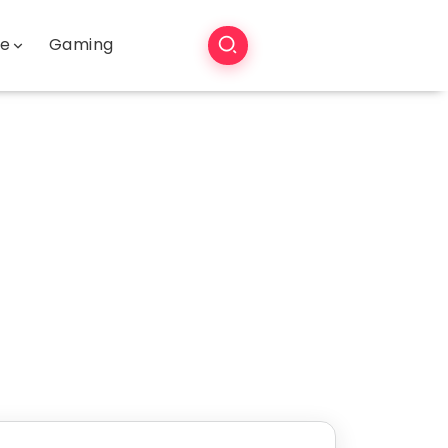
še
Gaming