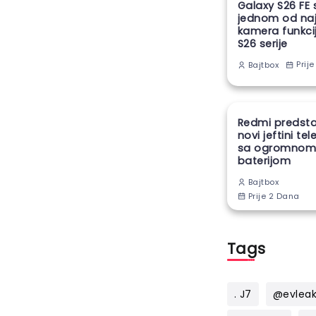
Galaxy S26 FE 
jednom od naj
kamera funkcij
S26 serije
Prije
Bajtbox
Redmi predsta
novi jeftini te
sa ogromno
baterijom
Bajtbox
Prije 2 Dana
Tags
. J7
@evlea