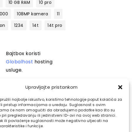
10 GB RAM
10 pro
1000
108MP kamera
11
lon
1234
14t
14t pro
Bajtbox koristi
Globalhost
hosting
usluge.
Upravljajte pristankom
ružili najbolje iskustvo, koristimo tehnologije poput kolačića za
ili pristup informacijama o uređaju. Suglasnost s ovim
jama će nam omogućiti da obrađujemo podatke kao što su
pri pregledavanju ili jedinstveni ID-ovi na ovoj web stranici.
k ili povlačenje suglasnosti može negativno utjecati na
arakteristike i funkcije.