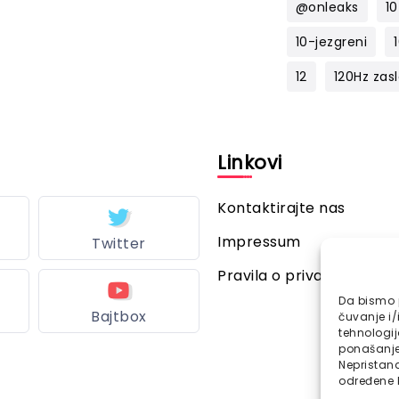
@onleaks
10
10-jezgreni
12
120Hz zas
l
Linkovi
Kontaktirajte nas
Impressum
Twitter
Pravila o privatnosti
Da bismo p
Bajtbox
čuvanje i/
tehnologi
ponašanje 
Nepristana
određene k