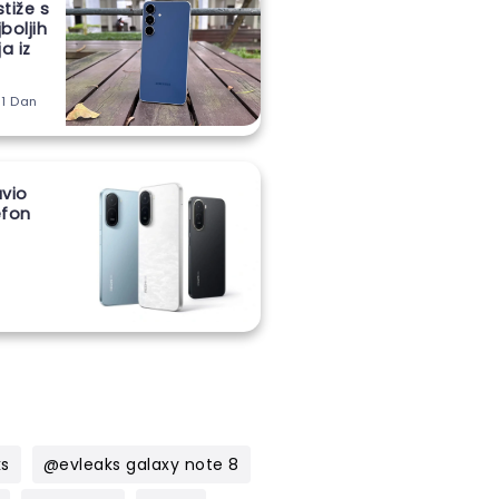
stiže s
boljih
a iz
 1 Dan
vio
lefon
m
ks
@evleaks galaxy note 8