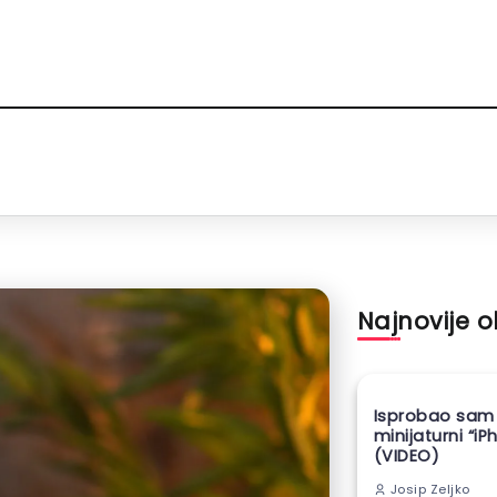
Najnovije 
Isprobao sam
minijaturni “iP
(VIDEO)
Josip Zeljko