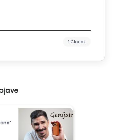
1 Članak
objave
hone”