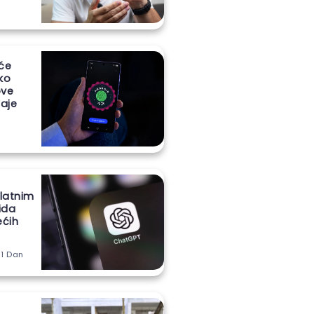
 će
iko
ove
aje
latnim
ida
ećih
 1 Dan