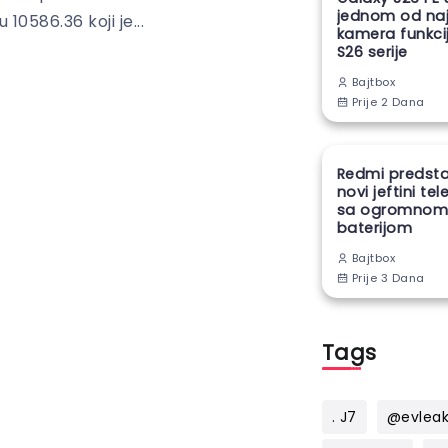
jednom od naj
 10586.36 koji je...
kamera funkcij
S26 serije
Bajtbox
Prije 2 Dana
Redmi predsta
novi jeftini te
sa ogromno
baterijom
Bajtbox
Prije 3 Dana
Tags
. J7
@evlea