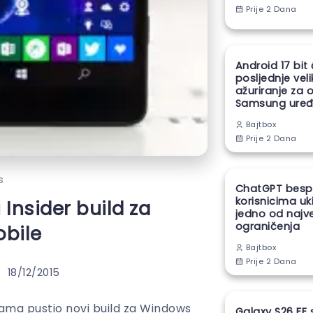
Prije 2 Dana
Android 17 bit
posljednje vel
ažuriranje za 
Samsung uređ
Bajtbox
Prije 2 Dana
s
ChatGPT besp
korisnicima uk
 Insider build za
jedno od najv
ograničenja
bile
Bajtbox
Prije 2 Dana
18/12/2015
rama pustio novi build za Windows
Galaxy S26 FE 