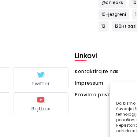
@onleaks
10
10-jezgreni
12
120Hz zas
l
Linkovi
Kontaktirajte nas
Impressum
Twitter
Pravila o privatnosti
Da bismo p
Bajtbox
čuvanje i/
tehnologi
ponašanje 
Nepristana
određene k