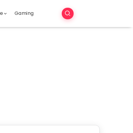
še
Gaming