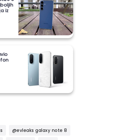
boljih
a iz
vio
lefon
m
ks
@evleaks galaxy note 8