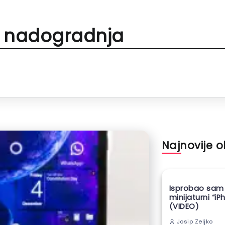
r nadogradnja
Najnovije 
Isprobao sam
minijaturni “iP
(VIDEO)
Josip Zeljko