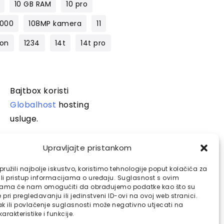
10 GB RAM
10 pro
1000
108MP kamera
11
lon
1234
14t
14t pro
Bajtbox koristi
Globalhost
hosting
usluge.
Upravljajte pristankom
ružili najbolje iskustvo, koristimo tehnologije poput kolačića za
ili pristup informacijama o uređaju. Suglasnost s ovim
jama će nam omogućiti da obrađujemo podatke kao što su
pri pregledavanju ili jedinstveni ID-ovi na ovoj web stranici.
k ili povlačenje suglasnosti može negativno utjecati na
arakteristike i funkcije.