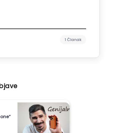
1 Članak
objave
hone”