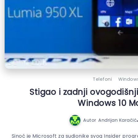
Telefoni
Window
Stigao i zadnji ovogodišnji
Windows 10 Mo
Autor
Andrijan Karačić
Sinoć je Microsoft za sudionike svog Insider prog