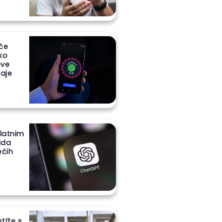
 će
iko
ove
aje
latnim
ida
ećih
stiže s