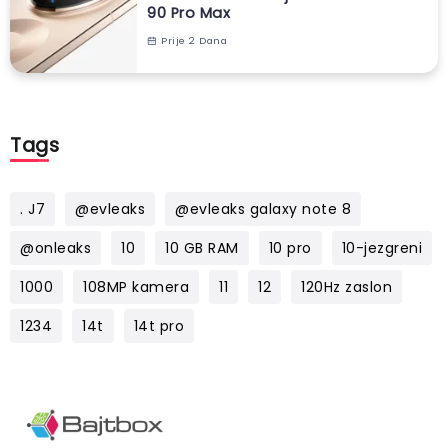
90 Pro Max
Prije 2 Dana
Tags
. J7
@evleaks
@evleaks galaxy note 8
@onleaks
10
10 GB RAM
10 pro
10-jezgreni
1000
108MP kamera
11
12
120Hz zaslon
1234
14t
14t pro