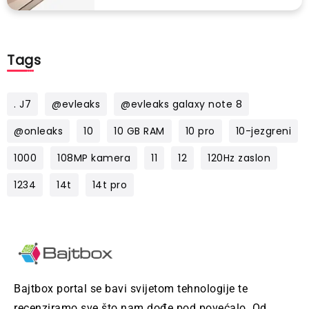
Tags
. J7
@evleaks
@evleaks galaxy note 8
@onleaks
10
10 GB RAM
10 pro
10-jezgreni
1000
108MP kamera
11
12
120Hz zaslon
1234
14t
14t pro
Bajtbox portal se bavi svijetom tehnologije te
recenziramo sve što nam dođe pod povećalo. Od