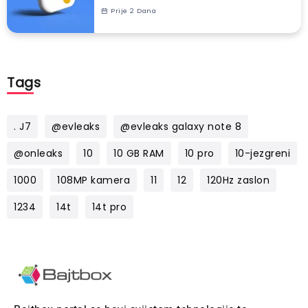
Prije 2 Dana
Tags
. J7
@evleaks
@evleaks galaxy note 8
@onleaks
10
10 GB RAM
10 pro
10-jezgreni
1000
108MP kamera
11
12
120Hz zaslon
1234
14t
14t pro