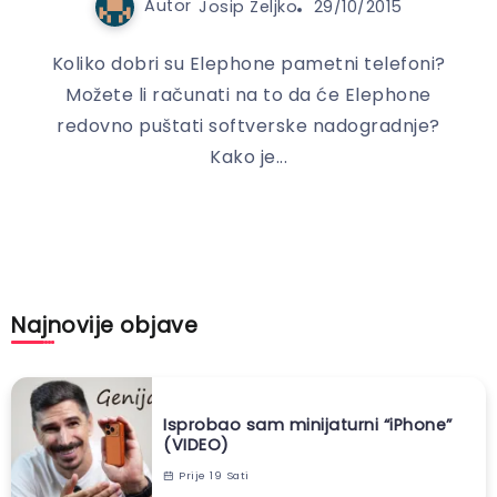
Autor
Josip Zeljko
29/10/2015
Koliko dobri su Elephone pametni telefoni?
Možete li računati na to da će Elephone
redovno puštati softverske nadogradnje?
Kako je...
Najnovije objave
Isprobao sam minijaturni “iPhone”
(VIDEO)
Prije 19 Sati