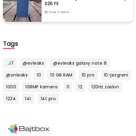
S26 FE
Prije 3 Dana
Tags
. J7
@evleaks
@evleaks galaxy note 8
@onleaks
10
10 GB RAM
10 pro
10-jezgreni
1000
108MP kamera
11
12
120Hz zaslon
1234
14t
14t pro