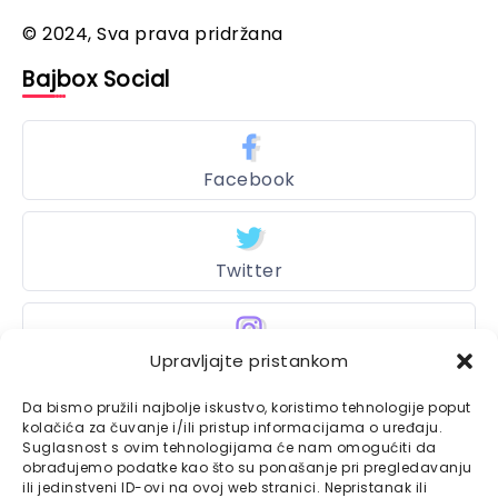
© 2024, Sva prava pridržana
Bajbox Social
Facebook
Twitter
Instagram
Upravljajte pristankom
Da bismo pružili najbolje iskustvo, koristimo tehnologije poput
kolačića za čuvanje i/ili pristup informacijama o uređaju.
Suglasnost s ovim tehnologijama će nam omogućiti da
Bajtbox
obrađujemo podatke kao što su ponašanje pri pregledavanju
ili jedinstveni ID-ovi na ovoj web stranici. Nepristanak ili