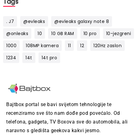
Tags
. J7
@evleaks
@evleaks galaxy note 8
@onleaks
10
10 GB RAM
10 pro
10-jezgreni
1000
108MP kamera
11
12
120Hz zaslon
1234
14t
14t pro
Bajtbox portal se bavi svijetom tehnologije te
recenziramo sve što nam dođe pod povećalo. Od
telefona, gadgeta, TV Boxova sve do automobila, ali
naravno s gledišta geekova kakvi jesmo.