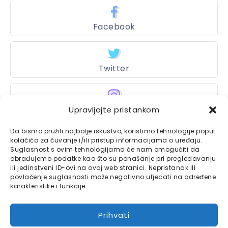
Facebook
Twitter
Instagram
Upravljajte pristankom
Da bismo pružili najbolje iskustvo, koristimo tehnologije poput
kolačića za čuvanje i/ili pristup informacijama o uređaju.
Suglasnost s ovim tehnologijama će nam omogućiti da
Bajtbox
obrađujemo podatke kao što su ponašanje pri pregledavanju
ili jedinstveni ID-ovi na ovoj web stranici. Nepristanak ili
Linkovi
Bajtbox koristi
povlačenje suglasnosti može negativno utjecati na određene
karakteristike i funkcije.
Globalhost
hosting
Kontaktirajte nas
usluge.
Prihvati
Impressum