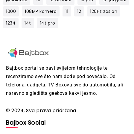
1000
108MP kamera
11
12
120Hz zaslon
1234
14t
14t pro
Bajtbox portal se bavi svijetom tehnologije te
recenziramo sve što nam dođe pod povećalo. Od
telefona, gadgeta, TV Boxova sve do automobila, ali
naravno s gledišta geekova kakvi jesmo.
© 2024, Sva prava pridržana
Bajbox Social