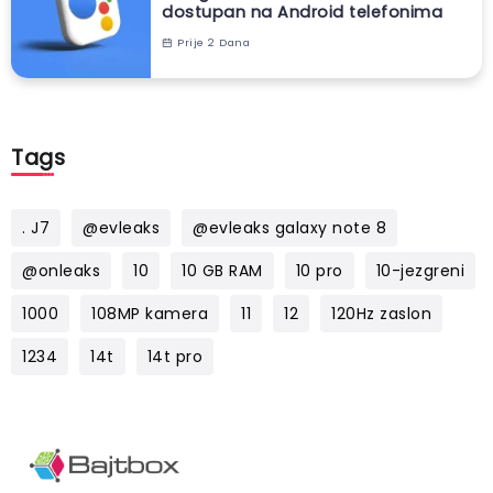
dostupan na Android telefonima
Prije 2 Dana
Tags
. J7
@evleaks
@evleaks galaxy note 8
@onleaks
10
10 GB RAM
10 pro
10-jezgreni
1000
108MP kamera
11
12
120Hz zaslon
1234
14t
14t pro