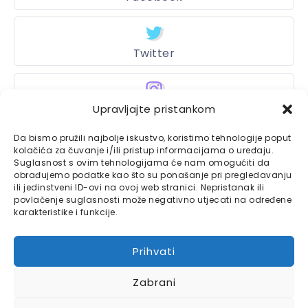
Twitter
Instagram
Upravljajte pristankom
Da bismo pružili najbolje iskustvo, koristimo tehnologije poput
kolačića za čuvanje i/ili pristup informacijama o uređaju.
Suglasnost s ovim tehnologijama će nam omogućiti da
Bajtbox
obrađujemo podatke kao što su ponašanje pri pregledavanju
ili jedinstveni ID-ovi na ovoj web stranici. Nepristanak ili
Linkovi
Bajtbox koristi
povlačenje suglasnosti može negativno utjecati na određene
karakteristike i funkcije.
Globalhost
hosting
Kontaktirajte nas
usluge.
Prihvati
Impressum
Zabrani
Pravila o privatnosti