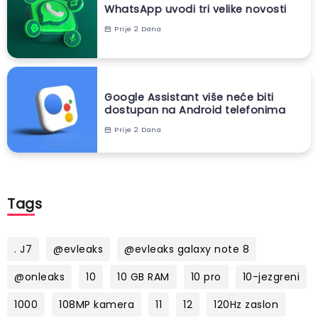
WhatsApp uvodi tri velike novosti
Prije 2 Dana
Google Assistant više neće biti
dostupan na Android telefonima
Prije 2 Dana
Tags
. J7
@evleaks
@evleaks galaxy note 8
@onleaks
10
10 GB RAM
10 pro
10-jezgreni
1000
108MP kamera
11
12
120Hz zaslon