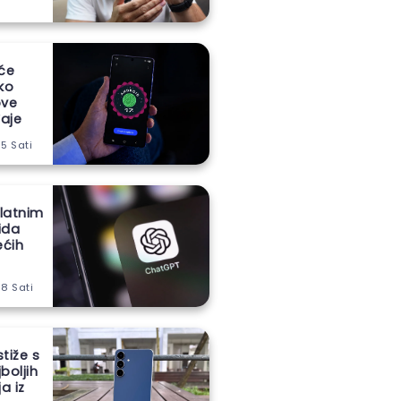
 će
iko
ove
aje
 5 Sati
latnim
ida
ećih
 8 Sati
stiže s
boljih
a iz