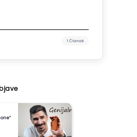
1 Članak
objave
hone”