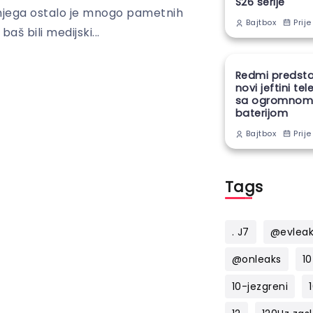
S26 serije
 njega ostalo je mnogo pametnih
Prije
Bajtbox
aš bili medijski...
Redmi predsta
novi jeftini te
sa ogromno
baterijom
Prije
Bajtbox
Tags
. J7
@evlea
@onleaks
10
10-jezgreni