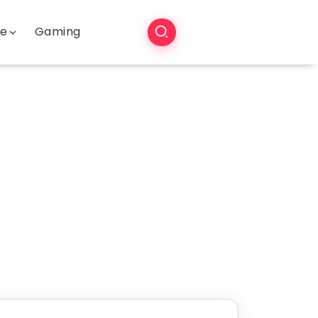
še
Gaming