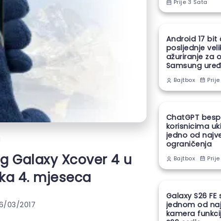
Prije 3 Sata
Android 17 bit
posljednje vel
ažuriranje za 
Samsung uređ
Prije
Bajtbox
ChatGPT besp
korisnicima uk
jedno od najv
i
ograničenja
ng Galaxy Xcover 4 u
Prije
Bajtbox
ka 4. mjeseca
Galaxy S26 FE 
jednom od naj
6/03/2017
kamera funkcij