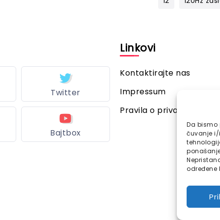
12
120Hz zas
l
Linkovi
Kontaktirajte nas
Impressum
Twitter
Pravila o privatnosti
Da bismo p
Bajtbox
čuvanje i/
tehnologi
ponašanje 
Nepristana
određene k
Pr