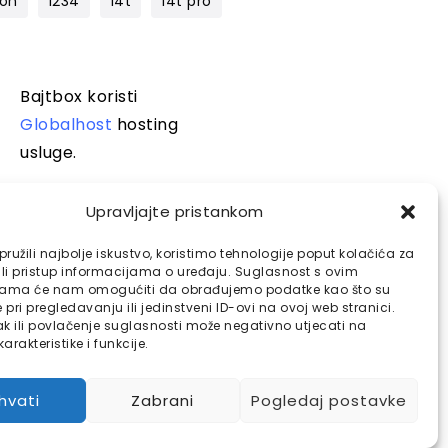
lon
1234
14t
14t pro
Bajtbox koristi
Globalhost
hosting
usluge.
Upravljajte pristankom
ružili najbolje iskustvo, koristimo tehnologije poput kolačića za
ili pristup informacijama o uređaju. Suglasnost s ovim
jama će nam omogućiti da obrađujemo podatke kao što su
pri pregledavanju ili jedinstveni ID-ovi na ovoj web stranici.
k ili povlačenje suglasnosti može negativno utjecati na
arakteristike i funkcije.
ihvati
Zabrani
Pogledaj postavke