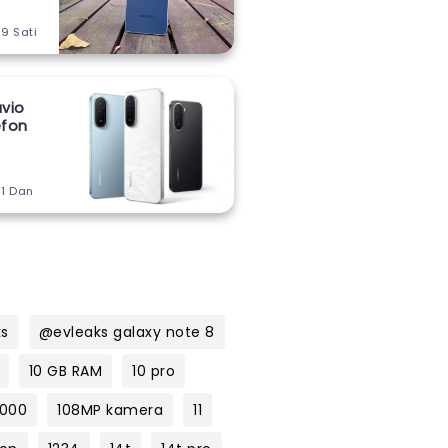
 9 Sati
vio
lefon
m
 1 Dan
ks
@evleaks galaxy note 8
10 GB RAM
10 pro
1000
108MP kamera
11