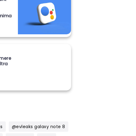
onima
amere
ltra
ks
@evleaks galaxy note 8