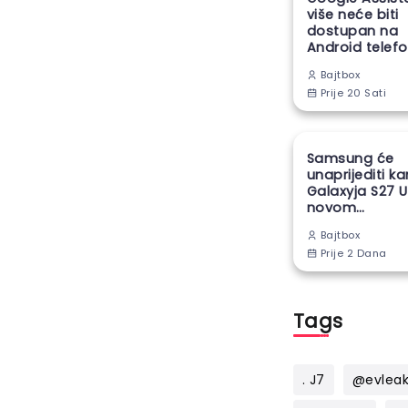
više neće biti
dostupan na
Android telef
Bajtbox
Prije 20 Sati
Samsung će
unaprijediti k
Galaxyja S27 U
novom
proizvodnom
Bajtbox
tehnikom
Prije 2 Dana
Tags
. J7
@evlea