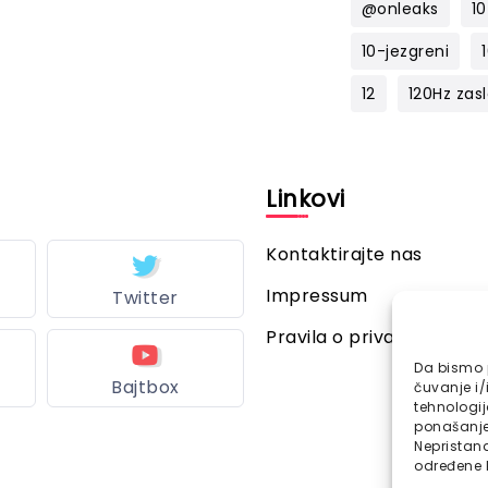
@onleaks
10
10-jezgreni
12
120Hz zas
l
Linkovi
Kontaktirajte nas
Impressum
Twitter
Pravila o privatnosti
Da bismo p
Bajtbox
čuvanje i/
tehnologi
ponašanje 
Nepristana
određene k