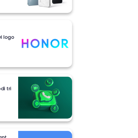
vi logo
i tri
ant