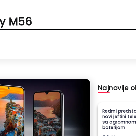
y M56
Najnovije 
Redmi predsta
novi jeftini te
sa ogromno
baterijom