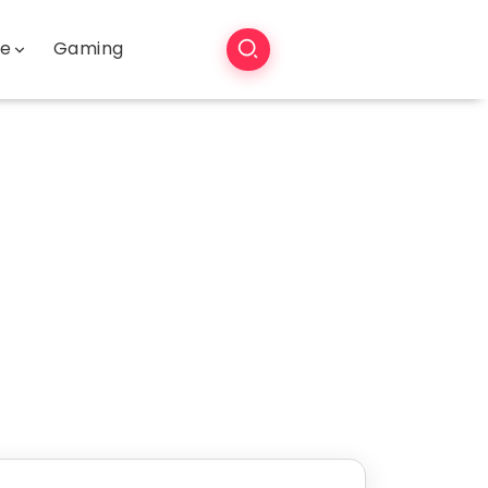
še
Gaming