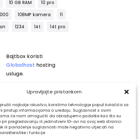
10 GB RAM
10 pro
1000
108MP kamera
11
lon
1234
14t
14t pro
Bajtbox koristi
Globalhost
hosting
usluge.
Upravljajte pristankom
ružili najbolje iskustvo, koristimo tehnologije poput kolačića za
ili pristup informacijama o uređaju. Suglasnost s ovim
jama će nam omogućiti da obrađujemo podatke kao što su
pri pregledavanju ili jedinstveni ID-ovi na ovoj web stranici.
k ili povlačenje suglasnosti može negativno utjecati na
arakteristike i funkcije.