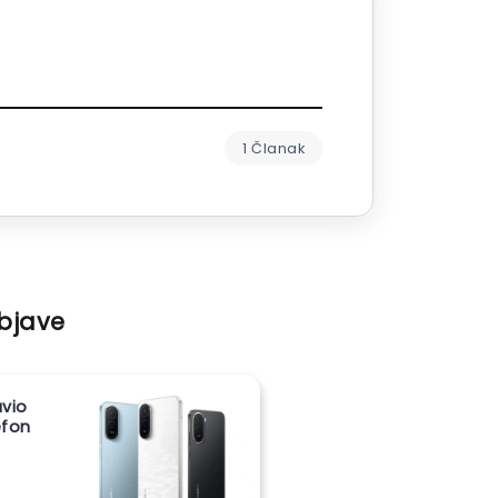
1 Članak
objave
vio
lefon
m