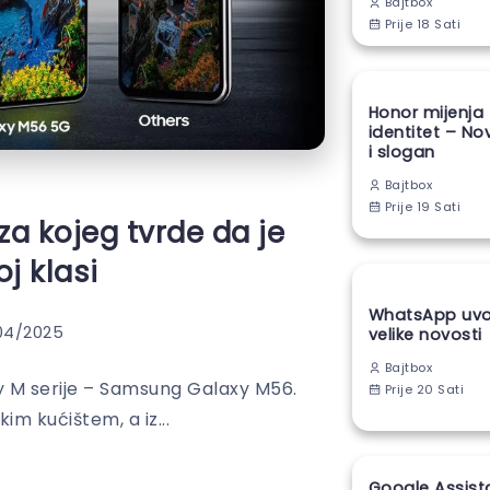
Bajtbox
Prije 18 Sati
Honor mijenja
identitet – No
i slogan
Bajtbox
Prije 19 Sati
a kojeg tvrde da je
oj klasi
WhatsApp uvod
04/2025
velike novosti
Bajtbox
 M serije – Samsung Galaxy M56.
Prije 20 Sati
kim kućištem, a iz...
Google Assist