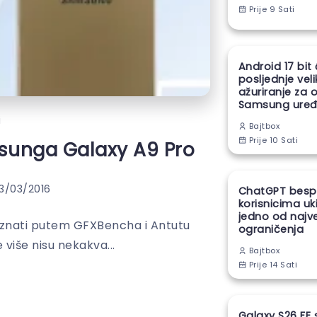
Prije 9 Sati
Android 17 bit
posljednje vel
ažuriranje za 
Samsung uređ
i
Bajtbox
Prije 10 Sati
msunga Galaxy A9 Pro
3/03/2016
ChatGPT besp
korisnicima uk
jedno od najv
oznati putem GFXBencha i Antutu
ograničenja
više nisu nekakva...
Bajtbox
Prije 14 Sati
Galaxy S26 FE 