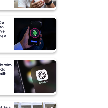
 će
iko
ove
aje
latnim
ida
ećih
stiže s