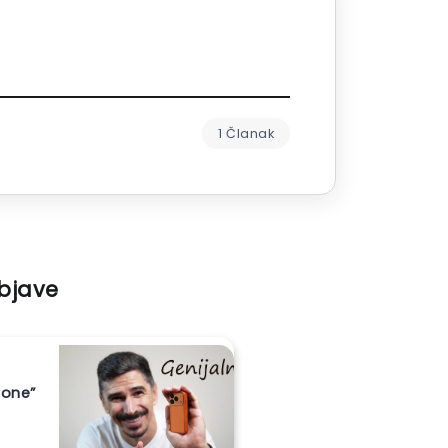
1 Članak
objave
hone”