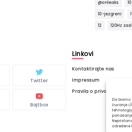
@onleaks
10
10-jezgreni
12
120Hz zas
l
Linkovi
Kontaktirajte nas
Impressum
Twitter
Pravila o privatnosti
Da bismo p
Bajtbox
čuvanje i/
tehnologi
ponašanje 
Nepristana
određene k