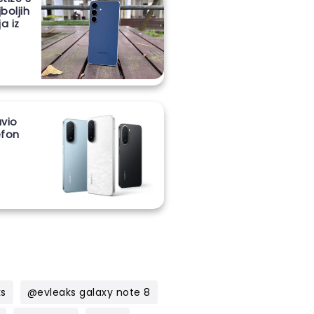
boljih
a iz
vio
lefon
m
ks
@evleaks galaxy note 8