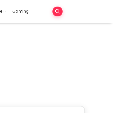
še
Gaming