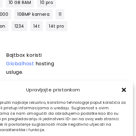
10 GB RAM
10 pro
1000
108MP kamera
11
lon
1234
14t
14t pro
Bajtbox koristi
Globalhost
hosting
usluge.
Upravljajte pristankom
ružili najbolje iskustvo, koristimo tehnologije poput kolačića za
ili pristup informacijama o uređaju. Suglasnost s ovim
jama će nam omogućiti da obrađujemo podatke kao što su
pri pregledavanju ili jedinstveni ID-ovi na ovoj web stranici.
k ili povlačenje suglasnosti može negativno utjecati na
arakteristike i funkcije.