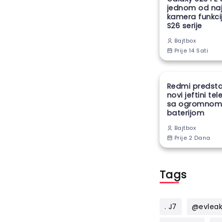
jednom od naj
kamera funkcij
S26 serije
Bajtbox
Prije 14 Sati
Redmi predsta
novi jeftini te
sa ogromno
baterijom
Bajtbox
Prije 2 Dana
Tags
. J7
@evlea