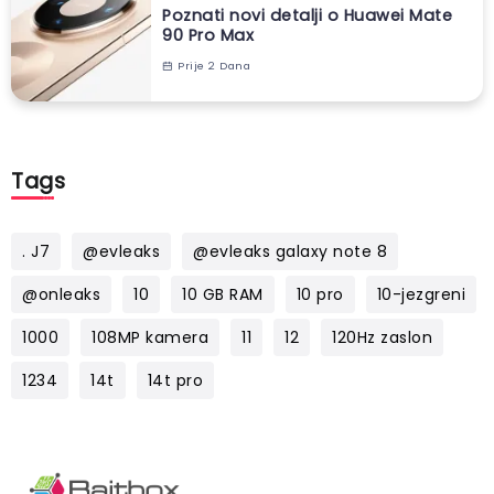
Poznati novi detalji o Huawei Mate
90 Pro Max
Prije 2 Dana
Tags
. J7
@evleaks
@evleaks galaxy note 8
@onleaks
10
10 GB RAM
10 pro
10-jezgreni
1000
108MP kamera
11
12
120Hz zaslon
1234
14t
14t pro