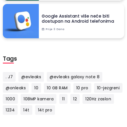
Google Assistant više neće biti
dostupan na Android telefonima
Prije 3 Dana
Tags
. J7
@evleaks
@evleaks galaxy note 8
@onleaks
10
10 GB RAM
10 pro
10-jezgreni
1000
108MP kamera
11
12
120Hz zaslon
1234
14t
14t pro