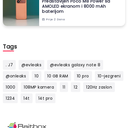
Predstavljen Poco M8 Power sa
AMOLED ekranom i 8000 mAh
baterijom
Prije 2 Dana
Tags
. J7
@evleaks
@evleaks galaxy note 8
@onleaks
10
10 GB RAM
10 pro
10-jezgreni
1000
108MP kamera
11
12
120Hz zaslon
1234
14t
14t pro